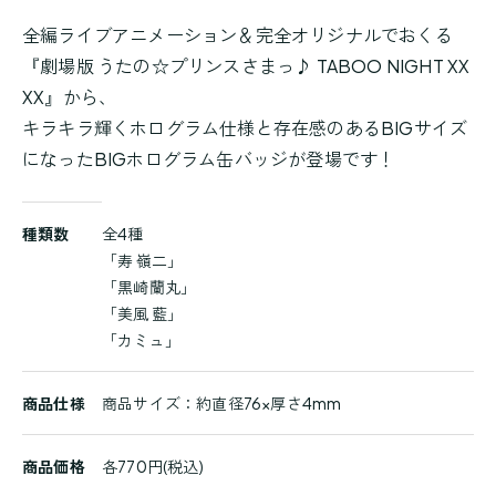
全編ライブアニメーション＆完全オリジナルでおくる
『劇場版 うたの☆プリンスさまっ♪ TABOO NIGHT XX
XX』から、
キラキラ輝くホログラム仕様と存在感のあるBIGサイズ
になったBIGホログラム缶バッジが登場です！
商
種類数
全4種
品
「寿 嶺二」
詳
「黒崎蘭丸」
細
「美風 藍」
「カミュ」
商品仕様
商品サイズ：約直径76×厚さ4mm
商品価格
各770円(税込)