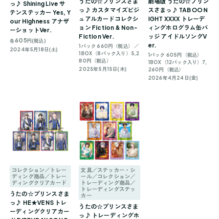
うたの☆プリンスさま
劇場版 うたの☆プリン
っ♪ Shining Live サ
っ♪ カスタマイズビジ
スさまっ♪ TABOO N
テンステッカー Yes, Y
ュアルカードコレクシ
IGHT XXXX トレーデ
our Highness アナザ
ョン Fiction & Non-
ィングホログラム缶バ
ーショットVer.
Fiction Ver.
ッジ アイドルソングV
605
各
円(税込)
er.
1パック 660円（税込） ／
2024年5月18日(土)
1BOX（8パック入り）5,2
1パック 605円（税込）
80円（税込）
1BOX（12パック入り）7,
2025年5月15日(木)
260円（税込）
2026年4月24日(金)
コレクション／トレー
文具／ステッカー・シ
ディング商品／トレー
ール／コレクション／
ディングクリアカード
トレーディング商品／
トレーディングステッ
うたの☆プリンスさま
カー
っ♪ HE★VENS トレ
うたの☆プリンスさま
ーディングクリアカー
っ♪ トレーディングホ