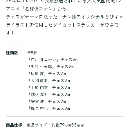
25年以上にわたり長期放送されている大人気国民的TV
アニメ『名探偵コナン』から、
チェスがテーマになったコナン達のオリジナルちびキャ
ライラストを使用したダイカットステッカーが登場で
す！
商
種類数
全8種
品
「江戸川 コナン」チェスVer.
詳
「毛利 小五郎」チェスVer.
細
「灰原 哀」チェスVer.
「大和 敢助」チェスVer.
「上原 由衣」チェスVer.
「諸伏 高明」チェスVer.
「安室 透」チェスVer.
「風見 裕也」チェスVer.
商品仕様
商品サイズ：約縦79×横55ｍｍ