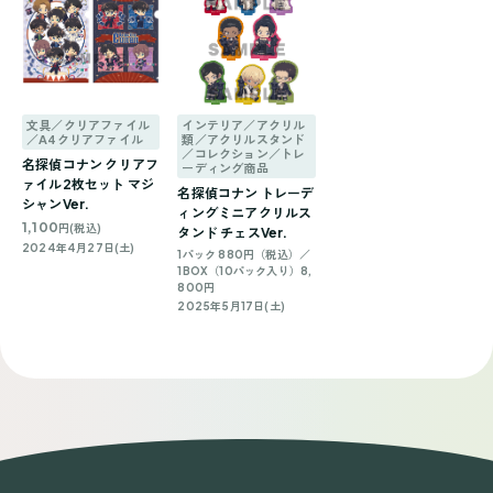
文具／クリアファイル
インテリア／アクリル
／A4クリアファイル
類／アクリルスタンド
／コレクション／トレ
名探偵コナン クリアフ
ーディング商品
ァイル2枚セット マジ
名探偵コナン トレーデ
シャンVer.
ィングミニアクリルス
1,100
円(税込)
タンド チェスVer.
2024年4月27日(土)
1パック 880円（税込）／
1BOX（10パック入り）8,
800円
2025年5月17日(土)