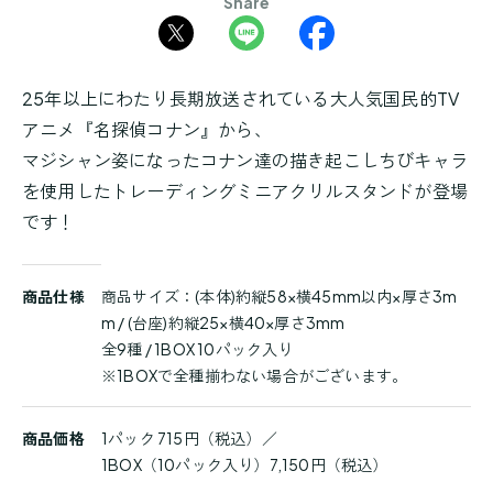
Share
25年以上にわたり長期放送されている大人気国民的TV
アニメ『名探偵コナン』から、
マジシャン姿になったコナン達の描き起こしちびキャラ
を使用したトレーディングミニアクリルスタンドが登場
です！
商
商品仕様
商品サイズ：(本体)約縦58×横45mm以内×厚さ3m
品
m / (台座)約縦25×横40×厚さ3mm
詳
全9種 / 1BOX 10パック入り
細
※1BOXで全種揃わない場合がございます。
商品価格
1パック 715円（税込）／
1BOX（10パック入り）7,150円（税込）