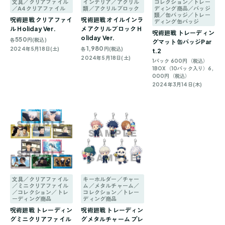
文具／クリアファイル
インテリア／アクリル
コレクション／トレー
／A4クリアファイル
類／アクリルブロック
ディング商品／バッジ
類／缶バッジ／トレー
呪術廻戦 クリアファイ
呪術廻戦 オイルインラ
ディング缶バッジ
ル Holiday Ver.
メアクリルブロック H
呪術廻戦 トレーディン
oliday Ver.
550
各
円(税込)
グマット缶バッジPar
1,980
2024年5月18日(土)
各
円(税込)
t.2
2024年5月18日(土)
1パック 600円（税込）
1BOX（10パック入り）6,
000円（税込）
2024年3月14日(木)
文具／クリアファイル
キーホルダー／チャー
／ミニクリアファイル
ム／メタルチャーム／
／コレクション／トレ
コレクション／トレー
ーディング商品
ディング商品
呪術廻戦 トレーディン
呪術廻戦 トレーディン
グミニクリアファイル
グメタルチャーム プレ