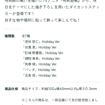
呪術師の戦いを描いたTVアニメ『呪術廻戦』から、休
日をテーマにした描き下ろしを用いたダイカットステッ
カーが登場です！
好きな物や場所に貼って飾って楽しんでね！
商
種類数
全7種
品
「虎杖 悠仁」Holiday Ver.
詳
「伏黒 恵」Holiday Ver.
細
「釘崎 野薔薇」Holiday Ver.
「禪院 真希」Holiday Ver.
「狗巻 棘」Holiday Ver.
「パンダ」Holiday Ver.
「五条 悟」Holiday Ver.
商品仕様
商品サイズ：約縦100×横65mm以内×厚さ0.3mm
※こちらの商品は、一部店舗にて先行販売致しまし