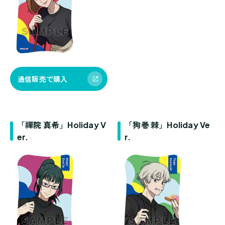
通信販売で購入
「禪院 真希」Holiday V
「狗巻 棘」Holiday Ve
er.
r.