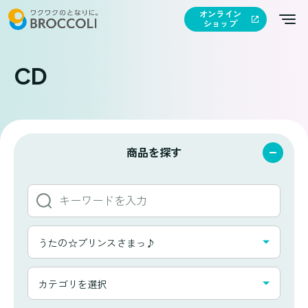
オンライン
ショップ
CD
商品を探す
キ
ー
ワ
タ
ー
うたの☆プリンスさまっ♪
イ
ド
ト
か
カ
ル
カテゴリを選択
ら
テ
一