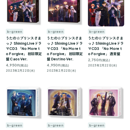
b-green
b-green
b-green
うたの☆プリンスさま
うたの☆プリンスさま
うたの☆プリンスさま
っ♪ Shining Liveドラ
っ♪ Shining Liveドラ
っ♪ Shining Liveドラ
マCD3 「No More t
マCD3 「No More t
マCD3 「No More t
o Forgive」 初回限定
o Forgive」 初回限定
o Forgive」 通常盤
盤 Caos Ver.
盤 Destino Ver.
2,750
円(税込)
4,950
4,950
円(税込)
円(税込)
2023年2月22日(水)
2023年2月22日(水)
2023年2月22日(水)
b-green
b-green
b-green