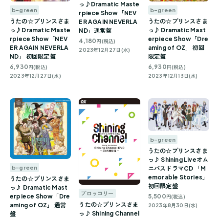
っ♪Dramatic Maste
b-green
b-green
rpiece Show「NEV
うたの☆プリンスさま
うたの☆プリンスさま
ER AGAIN NEVERLA
っ♪Dramatic Maste
っ♪ Dramatic Mast
ND」通常盤
rpiece Show「NEV
erpiece Show「Dre
4,180
円(税込)
ER AGAIN NEVERLA
aming of OZ」 初回
2023年12月27日(水)
ND」 初回限定盤
限定盤
6,930
6,930
円(税込)
円(税込)
2023年12月27日(水)
2023年12月13日(水)
b-green
うたの☆プリンスさま
っ♪ Shining Liveオム
b-green
ニバスドラマCD 「M
emorable Stories」
うたの☆プリンスさま
初回限定盤
っ♪ Dramatic Mast
ブロッコリー
erpiece Show「Dre
5,500
円(税込)
うたの☆プリンスさま
aming of OZ」 通常
2023年8月30日(水)
っ♪ Shining Channel
盤