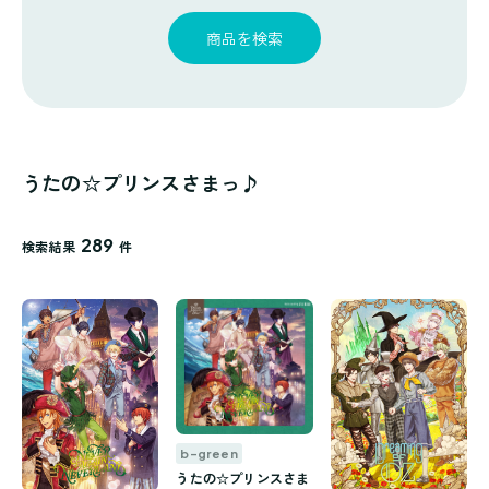
探
ゴ
覧
す
リ
商品を検索
一
覧
うたの☆プリンスさまっ♪
289
検索結果
件
b-green
うたの☆プリンスさま