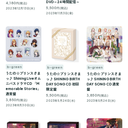
DVD～24時間配信～
4,180
円(税込)
5,500
円(税込)
2023年12月13日(水)
2023年11月3日(金)
b-green
b-green
b-green
うたの☆プリンスさま
うたの☆プリンスさま
うたの☆プリンスさま
っ♪ Shining Liveオム
っ♪ SHINING BIRTH
っ♪ SHINING BIRTH
ニバスドラマCD 「M
DAY SONG CD 初回
DAY SONG CD 通常
emorable Stories」
限定盤
盤
通常盤
5,500
3,850
円(税込)
円(税込)
3,850
円(税込)
2023年5月24日(水)
2023年5月24日(水)
2023年8月30日(水)