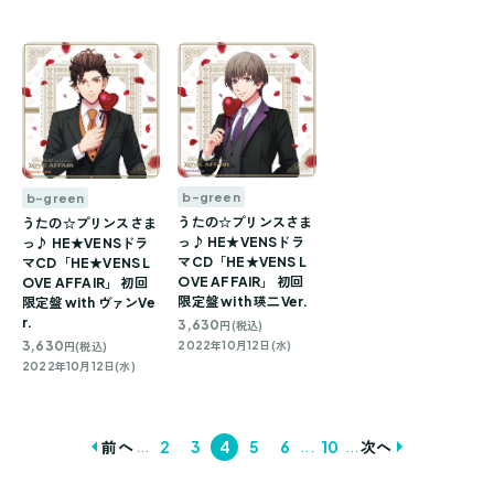
b-green
b-green
うたの☆プリンスさま
うたの☆プリンスさま
っ♪ HE★VENSドラ
っ♪ HE★VENSドラ
マCD「HE★VENS L
マCD「HE★VENS L
OVE AFFAIR」 初回
OVE AFFAIR」 初回
限定盤 with 瑛二Ver.
限定盤 with ヴァンVe
r.
3,630
円(税込)
3,630
2022年10月12日(水)
円(税込)
2022年10月12日(水)
...
...
...
前へ
2
3
4
5
6
10
次へ
投
稿