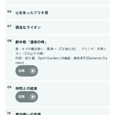
心を失ったブリキ男
弱虫なライオン
劇中歌「運命の時」
歌：オズの魔法使い：鳳 瑛一（CV.緑川 光）、グリンダ：天草シ
オン（CV.山下大輝）
作詞：武口 碧、Spirit Garden / 作編曲：藤田淳平(Elements Ga
rden)
試聴
仲間との結束
試聴
魔法使いの思惑