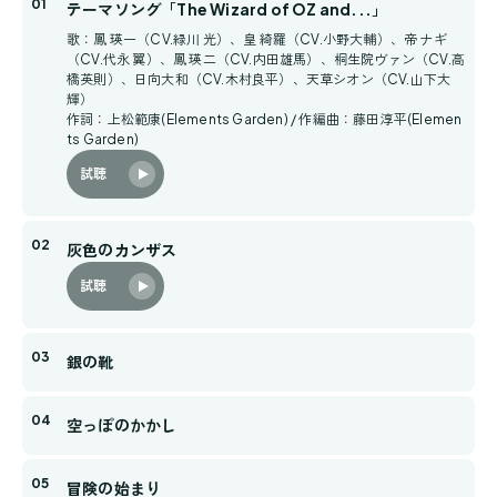
テーマソング「The Wizard of OZ and...」
歌：鳳 瑛一（CV.緑川 光）、皇 綺羅（CV.小野大輔）、帝 ナギ
（CV.代永 翼）、鳳 瑛二（CV.内田雄馬）、桐生院ヴァン（CV.高
橋英則）、日向大和（CV.木村良平）、天草シオン（CV.山下大
輝）
作詞：上松範康(Elements Garden) / 作編曲：藤田淳平(Elemen
ts Garden)
試聴
灰色のカンザス
試聴
銀の靴
空っぽのかかし
冒険の始まり