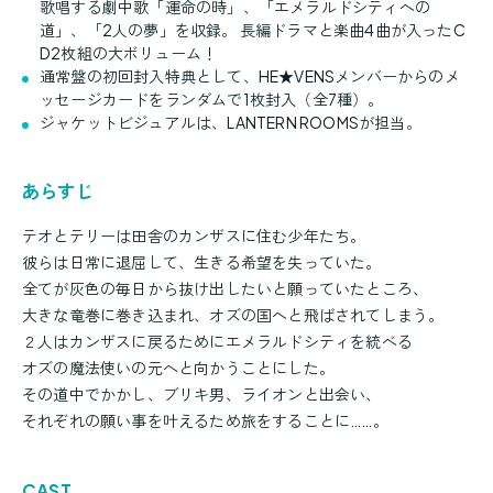
歌唱する劇中歌「運命の時」、「エメラルドシティへの
道」、「2人の夢」を収録。 長編ドラマと楽曲4曲が入ったC
D2枚組の大ボリューム！
通常盤の初回封入特典として、HE★VENSメンバーからのメ
ッセージカードをランダムで1枚封入（全7種）。
ジャケットビジュアルは、LANTERN ROOMSが担当。
あらすじ
テオとテリーは田舎のカンザスに住む少年たち。
彼らは日常に退屈して、生きる希望を失っていた。
全てが灰色の毎日から抜け出したいと願っていたところ、
大きな竜巻に巻き込まれ、オズの国へと飛ばされてしまう。
２人はカンザスに戻るためにエメラルドシティを統べる
オズの魔法使いの元へと向かうことにした。
その道中でかかし、ブリキ男、ライオンと出会い、
それぞれの願い事を叶えるため旅をすることに……。
CAST