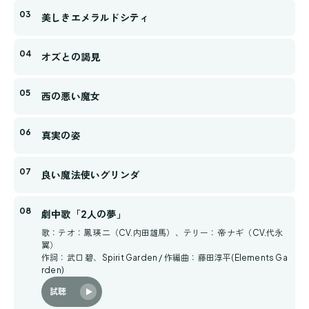
美しきエメラルドシティ
オズとの謁見
西の悪い魔女
真実の姿
良い魔法使いグリンダ
劇中歌「2人の夢」
歌：テオ：鳳 瑛二（CV.内田雄馬）、テリー：帝 ナギ（CV.代永
翼）
作詞：武口 碧、Spirit Garden / 作編曲：藤田淳平(Elements Ga
rden)
試聴