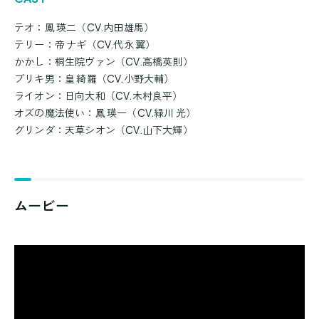
テオ：鳳 瑛二（CV.内田雄馬）
テリー：帝 ナギ（CV.代永 翼）
かかし：桐生院ヴァン（CV.高橋英則）
ブリキ男：皇 綺羅（CV.小野大輔）
ライオン：日向大和（CV.木村良平）
オズの魔法使い：鳳 瑛一（CV.緑川 光）
グリンダ：天草シオン（CV.山下大輝）
ムービー