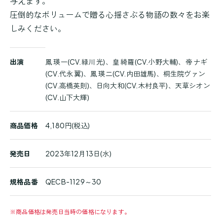
与えます。
圧倒的なボリュームで贈る心揺さぶる物語の数々をお楽
しみください。
商
出演
鳳 瑛一(CV.緑川 光)、皇 綺羅(CV.小野大輔)、帝 ナギ
品
(CV.代永 翼)、鳳 瑛二(CV.内田雄馬)、桐生院ヴァン
詳
(CV.高橋英則)、日向大和(CV.木村良平)、天草シオン
細
(CV.山下大輝)
商品価格
4,180円(税込)
発売日
2023年12月13日(水)
規格品番
QECB-1129～30
※
商品価格は発売日当時の価格になります。