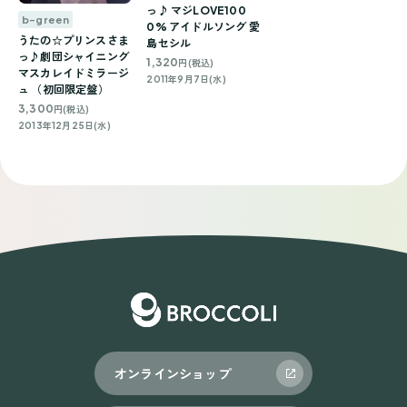
っ♪ マジLOVE100
b-green
0% アイドルソング 愛
うたの☆プリンスさま
島セシル
っ♪劇団シャイニング
1,320
円(税込)
マスカレイドミラージ
2011年9月7日(水)
ュ （初回限定盤）
3,300
円(税込)
2013年12月25日(水)
オンラインショップ