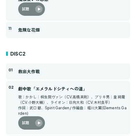
試聴
危険な花畑
DISC2
救出大作戦
劇中歌「エメラルドシティへの道」
歌：かかし：桐生院ヴァン（CV.高橋英則）、ブリキ男：皇 綺羅
（CV.小野大輔）、ライオン：日向大和（CV.木村良平）
作詞：武口 碧、Spirit Garden / 作編曲：堀川大翼(Elements Ga
rden)
試聴