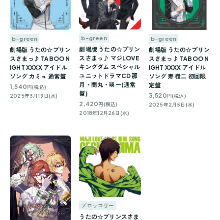
b-green
b-green
b-green
劇場版 うたの☆プリン
劇場版 うたの☆プリン
劇場版 うたの☆プリン
スさまっ♪ マジLOVE
スさまっ♪ TABOO N
スさまっ♪ TABOO N
キングダム スペシャル
IGHT XXXX アイドル
IGHT XXXX アイドル
ユニットドラマCD 那
ソング カミュ 通常盤
ソング 寿 嶺二 初回限
月・蘭丸・瑛一(通常
定盤
1,540
円(税込)
盤)
3,520
2025年3月19日(水)
円(税込)
2,420
円(税込)
2025年2月5日(水)
2018年12月26日(水)
ブロッコリー
うたの☆プリンスさま