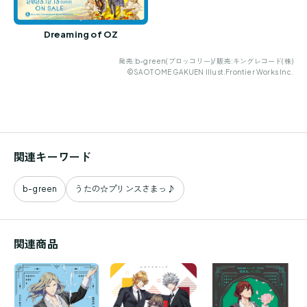
Dreaming of OZ
発売:b-green(ブロッコリー)/ 販売:キングレコード(株)
©SAOTOME GAKUEN Illust.Frontier Works Inc.
関連キーワード
b-green
うたの☆プリンスさまっ♪
関連商品