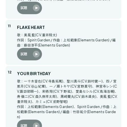
試聴
FLAKE HEART
歌：美風 藍(CV.蒼井翔太)
作詞：Spirit Garden / 作曲：上松範康(Elements Garden) / 編
曲：藤田淳平(Elements Garden)
試聴
YOUR BIRTHDAY
歌：一十木音也(CV.寺島拓篤)、聖川真斗(CV.鈴村健一)、四ノ宮
那月(CV.谷山紀章)、一ノ瀬トキヤ(CV.宮野真守)、神宮寺レン(C
V.諏訪部順一)、来栖 翔(CV.下野 紘)、愛島セシル(CV.鳥海浩輔)、
寿 嶺二(CV.森久保祥太郎)、黒崎蘭丸(CV.鈴木達央)、美風 藍(CV.
蒼井翔太)、カミュ(CV.前野智昭)
作詞：上松範康(Elements Garden)、Spirit Garden / 作曲：上
松範康(Elements Garden) / 編曲：竹田祐介(Elements Garde
n)
試聴