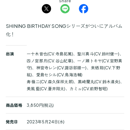
Share
SHINING BIRTHDAY SONGシリーズがついにアルバム
化！
商
出演
一十木音也(CV.寺島拓篤)、聖川真斗(CV.鈴村健一)、
品
四ノ宮那月(CV.谷山紀章)、一ノ瀬トキヤ(CV.宮野真
詳
守)、神宮寺レン(CV.諏訪部順一)、来栖 翔(CV.下野
細
紘)、愛島セシル(CV.鳥海浩輔)
寿 嶺二(CV.森久保祥太郎)、黒崎蘭丸(CV.鈴木達央)、
美風 藍(CV.蒼井翔太)、カミュ(CV.前野智昭)
商品価格
3,850円(税込)
発売日
2023年5月24日(水)