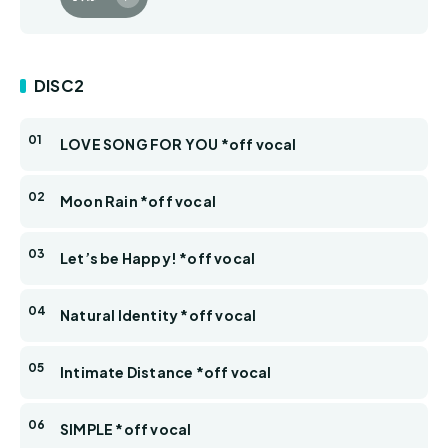
DISC2
LOVE SONG FOR YOU *off vocal
Moon Rain *off vocal
Let’s be Happy! *off vocal
Natural Identity *off vocal
Intimate Distance *off vocal
SIMPLE *off vocal