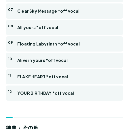
Clear Sky Message *off vocal
All yours *off vocal
Floating Labyrinth *off vocal
Alive in yours *off vocal
FLAKE HEART *off vocal
YOUR BIRTHDAY *off vocal
特典・その他