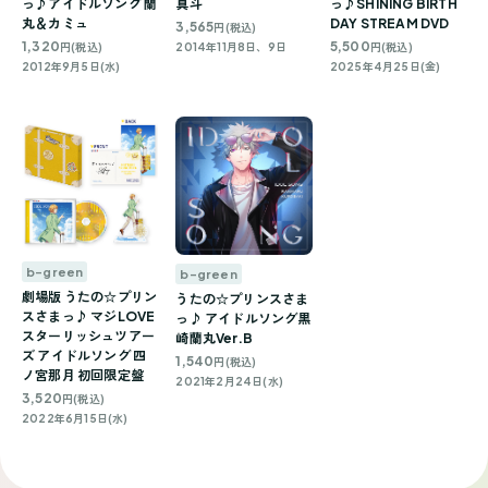
っ♪アイドルソング 蘭
っ♪SHINING BIRTH
真斗
丸＆カミュ
DAY STREAM DVD
3,565
円(税込)
1,320
5,500
円(税込)
円(税込)
2014年11月8日、9日
2012年9月5日(水)
2025年4月25日(金)
b-green
b-green
劇場版 うたの☆プリン
うたの☆プリンスさま
スさまっ♪ マジLOVE
っ♪ アイドルソング黒
スターリッシュツアー
崎蘭丸Ver.B
ズ アイドルソング 四
1,540
円(税込)
ノ宮那月 初回限定盤
2021年2月24日(水)
3,520
円(税込)
2022年6月15日(水)