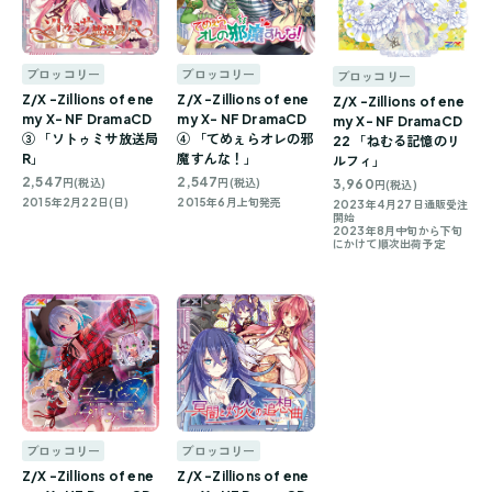
ブロッコリー
ブロッコリー
ブロッコリー
Z/X -Zillions of ene
Z/X -Zillions of ene
Z/X -Zillions of ene
my X- NF DramaCD
my X- NF DramaCD
my X- NF DramaCD
③ 「ソトゥミサ放送局
④ 「てめぇらオレの邪
22 「ねむる記憶のリ
R」
魔すんな！」
ルフィ」
2,547
2,547
3,960
円(税込)
円(税込)
円(税込)
2015年2月22日(日)
2015年6月上旬発売
2023年4月27日通販受注
開始
2023年8月中旬から下旬
にかけて順次出荷予定
ブロッコリー
ブロッコリー
Z/X -Zillions of ene
Z/X -Zillions of ene