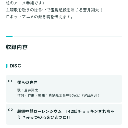
想のアニメ番組です）
主題歌を歌うのは作中で雷鳥超役を演じる蒼井翔太！
ロボットアニメの熱き魂を伝えます。
収録内容
DISC
僕らの世界
歌：蒼井翔太
作詞・作曲・編曲：真鍋旺嵩＆中沢昭宏（WEEAST）
超鋼神器ローレンシウム 142話 チョッキンされちゃ
う!? みっつの心をひとつに!!