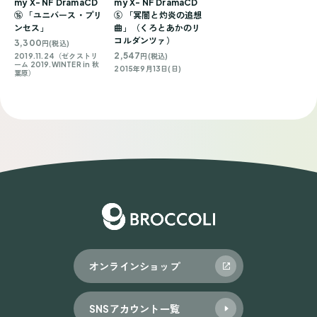
my X- NF DramaCD
my X- NF DramaCD
⑯ 「ユニバース・プリ
⑤ 「冥闇と灼炎の追想
ンセス」
曲」（くろとあかのリ
コルダンツァ）
3,300
円(税込)
2,547
2019.11.24（ゼクストリ
円(税込)
ーム 2019.WINTER in 秋
2015年9月13日(日)
葉原）
オンラインショップ
SNSアカウント一覧