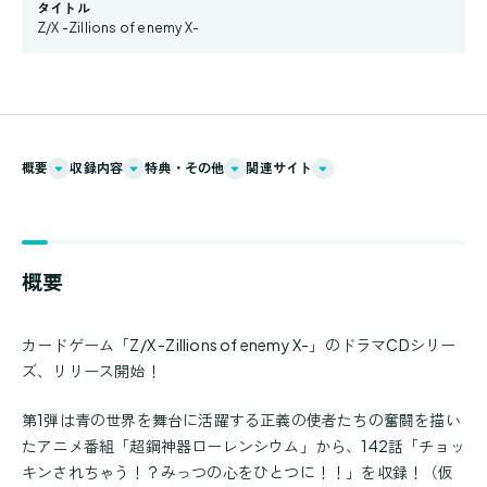
タイトル
Z/X -Zillions of enemy X-
概要
収録内容
特典・その他
関連サイト
概要
カードゲーム「Z/X -Zillions of enemy X-」のドラマCDシリー
ズ、リリース開始！
第1弾は青の世界を舞台に活躍する正義の使者たちの奮闘を描い
たアニメ番組「超鋼神器ローレンシウム」から、142話「チョッ
キンされちゃう！？みっつの心をひとつに！！」を収録！（仮