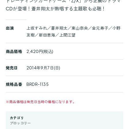
トレーディングカードゲーム「Z/X」から正義のドラマ
CDが登場！蒼井翔太が熱唱する主題歌も必聴！
商
出演
上坂すみれ／蒼井翔太／東山奈央／金元寿子／小野
品
友樹／新田恵海／上間江望
詳
細
商品価格
2,420円(税込)
発売日
2014年9月7日(日)
規格品番
BRDR-1135
※
商品価格は発売日当時の価格になります。
カテゴリ
ブロッコリー