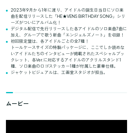
2023年9月から1年に渡り、アイドルの誕生日当日にソロ楽
曲を配信リリースした「HE★VENS BIRTHDAY SONG」シリ
ーズがついにアルバム化！
デジタル配信で先行リリースした各アイドルのソロ楽曲7曲に
加え、グループで歌う新曲「エンジェルズノート」を収録！
初回限定盤は、各アイドルごとの全7種！
トールケースサイズの特製パッケージに、ここでしか読めな
いアイドルたちのインタビューが掲載されたスペシャルブッ
クレット、各Ver.に対応するアイドルのアクリルスタンド1
種、ソロ楽曲のロゴステッカー1種が付属した豪華仕様。
ジャケットビジュアルは、工画堂スタジオが担当。
ムービー