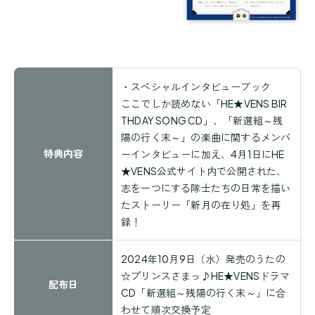
・スペシャルインタビューブック
ここでしか読めない「HE★VENS BIR
THDAY SONG CD」、「新選組～残
陽の行く末～」の楽曲に関するメンバ
特典内容
ーインタビューに加え、4月1日にHE
★VENS公式サイト内で公開された、
志を一つにする隊士たちの日常を描い
たストーリー「新月の在り処」を再
録！
2024
年
10
月
9
日（水）発売のうたの
☆プリンスさまっ♪
HE★VENS
ドラマ
配布日
CD
「新選組～残陽の行く末～」に合
わせて順次交換予定