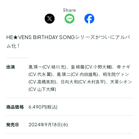
Share
HE★VENS BIRTHDAY SONGシリーズがついにアルバ
ム化！
商
出演
鳳 瑛一(CV.緑川 光)、皇 綺羅(CV.小野大輔)、帝 ナギ
品
(CV.代永 翼)、鳳 瑛二(CV.内田雄馬)、桐生院ヴァン
詳
(CV.高橋英則)、日向大和(CV.木村良平)、天草シオン
細
(CV.山下大輝)
商品価格
6,490円(税込)
発売日
2024年9月18日(水)