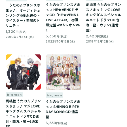
うたの☆プリンスさま
劇場版 うたの☆プリン
「うたの☆プリンスさ
っ♪ HE★VENSドラ
スさまっ♪ マジLOVE
まっ♪」オーディショ
マCD「HE★VENS L
キングダム スペシャル
ンソング4弾 永遠のト
OVE AFFAIR」 初回
ユニットドラマCD 音
ライスター / 無限のト
限定盤 with シオンVe
也・藍・ヴァン(通常
リニティ
r.
盤)
1,320
円(税込)
3,630
2,420
円(税込)
円(税込)
2010年2月24日(水)
2022年10月12日(水)
2018年12月12日(水)
b-green
b-green
劇場版 うたの☆プリン
うたの☆プリンスさま
スさまっ♪ マジLOVE
っ♪ SHINING BIRTH
キングダム スペシャル
DAY SONG CD 通常
ユニットドラマCD 那
盤
月・蘭丸・瑛一(通常
3,850
円(税込)
盤)