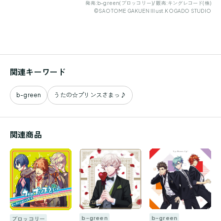
発売:b-green(ブロッコリー)/ 販売:キングレコード(株)
©SAOTOME GAKUEN Illust.KOGADO STUDIO
関連キーワード
b-green
うたの☆プリンスさまっ♪
関連商品
b-green
b-green
ブロッコリー