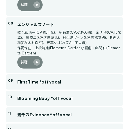
試聴
エンジェルズノート
歌：鳳 瑛一(CV.緑川 光)、皇 綺羅(CV.小野大輔)、帝 ナギ(CV.代永
翼)、鳳 瑛二(CV.内田雄馬)、桐生院ヴァン(CV.高橋英則)、日向大
和(CV.木村良平)、天草シオン(CV.山下大輝)
作詞作曲：上松範康(Elements Garden) / 編曲：藤間 仁(Elemen
ts Garden)
試聴
First Time *off vocal
Blooming Baby *off vocal
幾千のEvidence *off vocal