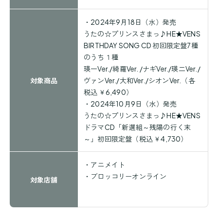
・
2024
年
9
月
18
日（水）発売
うたの☆プリンスさまっ♪HE★VENS
BIRTHDAY SONG CD 初回限定盤7種
のうち１種
瑛一Ver./綺羅Ver. /ナギVer./瑛二Ver./
対象商品
ヴァンVer./大和Ver./シオンVer.（各
税込
￥6,490
）
・
2024
年
10
月
9
日（水）発売
うたの☆プリンスさまっ♪HE★VENS
ドラマCD「新選組～残陽の行く末
～」初回限定盤
（税込
￥4,730
）
・
アニメイト
・
ブロッコリーオンライン
対象店舗