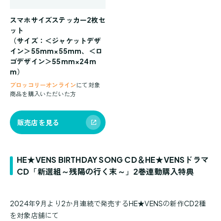
スマホサイズステッカー2枚セ
ット
（サイズ：＜ジャケットデザ
イン＞55mm×55mm、＜ロ
ゴデザイン＞55mm×24m
m）
ブロッコリーオンライン
にて対象
商品を購入いただいた方
販売店を見る
HE★VENS BIRTHDAY SONG CD＆HE★VENSドラマ
CD「新選組～残陽の行く末～」2巻連動購入特典
2024年9月より2か月連続で発売するHE★VENSの新作CD2種
を対象店舗にて