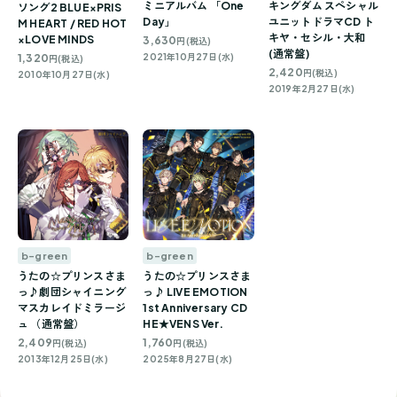
ミニアルバム 「One
キングダム スペシャル
ソング2 BLUE×PRIS
Day」
ユニットドラマCD ト
M HEART / RED HOT
キヤ・セシル・大和
×LOVE MINDS
3,630
円(税込)
(通常盤)
1,320
2021年10月27日(水)
円(税込)
2,420
円(税込)
2010年10月27日(水)
2019年2月27日(水)
b-green
b-green
うたの☆プリンスさま
うたの☆プリンスさま
っ♪劇団シャイニング
っ♪ LIVE EMOTION
マスカレイドミラージ
1st Anniversary CD
ュ （通常盤）
HE★VENS Ver.
2,409
1,760
円(税込)
円(税込)
2013年12月25日(水)
2025年8月27日(水)