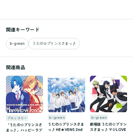
関連キーワード
b-green
うたの☆プリンスさまっ♪
関連商品
b-green
b-green
ブロッコリー
うたの☆プリンスさま
劇場版 うたの☆プリン
「うたの☆プリンスさ
っ♪ HE★VENS 2nd
スさまっ♪ マジLOVE
まっ♪」ハッピーラブ