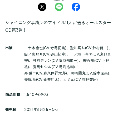
シャイニング事務所のアイドル11人が送るオールスター
CD第3弾！
商
出演
一十木音也(CV.寺島拓篤)、聖川真斗(CV.鈴村健一)、
品
四ノ宮那月(CV.谷山紀章)、一ノ瀬トキヤ(CV.宮野真
詳
守)、神宮寺レン(CV.諏訪部順一)、来栖 翔(CV.下野
細
紘)、愛島セシル(CV.鳥海浩輔)／
寿 嶺二(CV.森久保祥太郎)、黒崎蘭丸(CV.鈴木達央)、
美風 藍(CV.蒼井翔太)、カミュ(CV.前野智昭)
商品価格
1,540円(税込)
発売日
2021年8月25日(水)