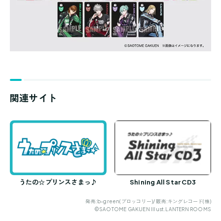
関連サイト
うたの☆プリンスさまっ♪
Shining All Star CD3
発売:b-green(ブロッコリー)/ 販売:キングレコード(株)
©SAOTOME GAKUEN Illust.LANTERN ROOMS