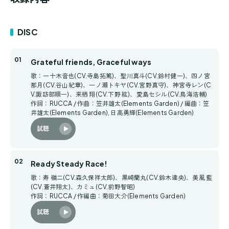
DISC
Grateful friends, Graceful ways
歌：一十木音也(CV.寺島拓篤)、聖川真斗(CV.鈴村健一)、四ノ宮
那月(CV.谷山紀章)、一ノ瀬トキヤ(CV.宮野真守)、神宮寺レン(C
V.諏訪部順一)、来栖 翔(CV.下野 紘)、愛島セシル(CV.鳥海浩輔)
作詞：RUCCA / 作曲：笠井雄太(Elements Garden) / 編曲：笠
井雄太(Elements Garden), 日高勇輝(Elements Garden)
試聴
Ready Steady Race!
歌：寿 嶺二(CV.森久保祥太郎)、黒崎蘭丸(CV.鈴木達央)、美風 藍
(CV.蒼井翔太)、カミュ(CV.前野智昭)
作詞：RUCCA / 作編曲：菊田大介(Elements Garden)
試聴