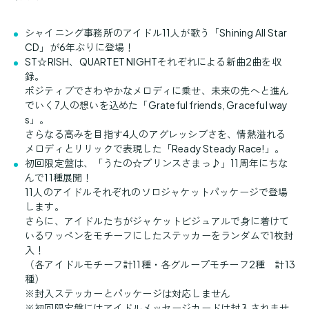
シャイニング事務所のアイドル11人が歌う「Shining All Star
CD」が6年ぶりに登場！
ST☆RISH、QUARTET NIGHTそれぞれによる新曲2曲を収
録。
ポジティブでさわやかなメロディに乗せ、未来の先へと進ん
でいく7人の想いを込めた「Grateful friends, Graceful way
s」。
さらなる高みを目指す4人のアグレッシブさを、情熱溢れる
メロディとリリックで表現した「Ready Steady Race!」。
初回限定盤は、「うたの☆プリンスさまっ♪」11周年にちな
んで11種展開！
11人のアイドルそれぞれのソロジャケットパッケージで登場
します。
さらに、アイドルたちがジャケットビジュアルで身に着けて
いるワッペンをモチーフにしたステッカーをランダムで1枚封
入！
（各アイドルモチーフ計11種・各グループモチーフ2種 計13
種）
※封入ステッカーとパッケージは対応しません
※初回限定盤にはアイドルメッセージカードは封入されませ