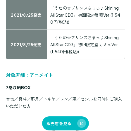
「うたの☆プリンスさまっ♪Shining
2021/8/25発売
All Star CD3」初回限定盤 藍Ver.(1,54
0円(税込))
「うたの☆プリンスさまっ♪Shining
2021/8/25発売
All Star CD3」初回限定盤 カミュVer.
(1,540円(税込))
対象店舗：アニメイト
7巻収納BOX
音也／真斗／那月／トキヤ／レン／翔／セシルを同時にご購入
いただいた方
販売店を見る