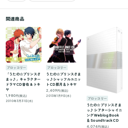
関連商品
ブロッコリー
ブロッコリー
「うたの☆プリンスさ
うたの☆プリンスさま
まっ♪」キャラクター
っ♪シャッフルユニッ
ドラマCD 音也 & トキ
トCD 那月＆トキヤ
ヤ
2,409
円(税込)
1,980
円(税込)
2013年1月9日(水)
ブロッコリー
2010年3月31日(水)
うたの☆プリンスさま
っ♪ シアターシャイニ
ング Weblog Book
＆ Soundtrack CD
4,074
円(税込)