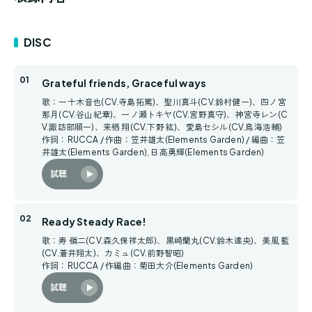
DISC
Grateful friends, Graceful ways
歌：一十木音也(CV.寺島拓篤)、聖川真斗(CV.鈴村健一)、四ノ宮
那月(CV.谷山紀章)、一ノ瀬トキヤ(CV.宮野真守)、神宮寺レン(C
V.諏訪部順一)、来栖 翔(CV.下野 紘)、愛島セシル(CV.鳥海浩輔)
作詞：RUCCA / 作曲：笠井雄太(Elements Garden) / 編曲：笠
井雄太(Elements Garden), 日高勇輝(Elements Garden)
試聴
Ready Steady Race!
歌：寿 嶺二(CV.森久保祥太郎)、黒崎蘭丸(CV.鈴木達央)、美風 藍
(CV.蒼井翔太)、カミュ(CV.前野智昭)
作詞：RUCCA / 作編曲：菊田大介(Elements Garden)
試聴