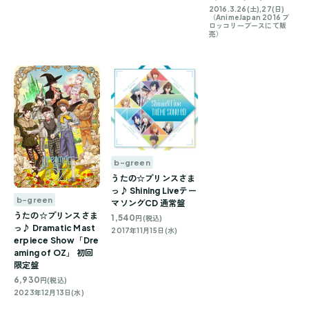
2016.3.26(土),27(日)
（AnimeJapan 2016 ブ
ロッコリーブースにて販
売）
b-green
うたの☆プリンスさま
っ♪ Shining Liveテー
b-green
マソングCD 通常盤
うたの☆プリンスさま
1,540
円(税込)
っ♪ Dramatic Mast
2017年11月15日(水)
erpiece Show「Dre
aming of OZ」 初回
限定盤
6,930
円(税込)
2023年12月13日(水)