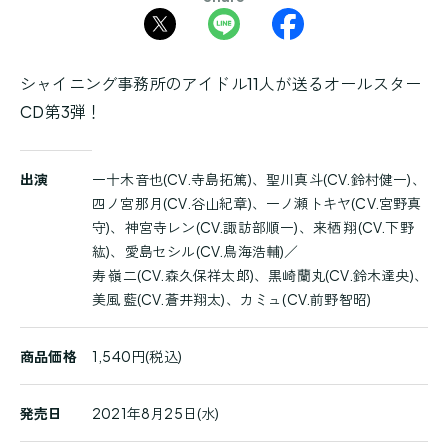
シャイニング事務所のアイドル11人が送るオールスター
CD第3弾！
商
出演
一十木音也(CV.寺島拓篤)、聖川真斗(CV.鈴村健一)、
品
四ノ宮那月(CV.谷山紀章)、一ノ瀬トキヤ(CV.宮野真
詳
守)、神宮寺レン(CV.諏訪部順一)、来栖 翔(CV.下野
細
紘)、愛島セシル(CV.鳥海浩輔)／
寿 嶺二(CV.森久保祥太郎)、黒崎蘭丸(CV.鈴木達央)、
美風 藍(CV.蒼井翔太)、カミュ(CV.前野智昭)
商品価格
1,540円(税込)
発売日
2021年8月25日(水)