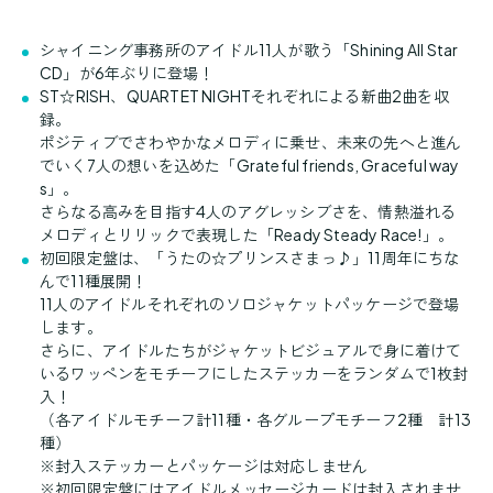
シャイニング事務所のアイドル11人が歌う「Shining All Star
CD」が6年ぶりに登場！
ST☆RISH、QUARTET NIGHTそれぞれによる新曲2曲を収
録。
ポジティブでさわやかなメロディに乗せ、未来の先へと進ん
でいく7人の想いを込めた「Grateful friends, Graceful way
s」。
さらなる高みを目指す4人のアグレッシブさを、情熱溢れる
メロディとリリックで表現した「Ready Steady Race!」。
初回限定盤は、「うたの☆プリンスさまっ♪」11周年にちな
んで11種展開！
11人のアイドルそれぞれのソロジャケットパッケージで登場
します。
さらに、アイドルたちがジャケットビジュアルで身に着けて
いるワッペンをモチーフにしたステッカーをランダムで1枚封
入！
（各アイドルモチーフ計11種・各グループモチーフ2種 計13
種）
※封入ステッカーとパッケージは対応しません
※初回限定盤にはアイドルメッセージカードは封入されませ