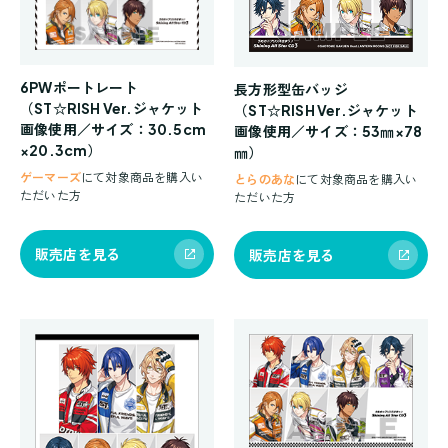
6PWポートレート
長方形型缶バッジ
（ST☆RISH Ver.ジャケット
（ST☆RISH Ver.ジャケット
画像使用／サイズ：30.5cm
画像使用／サイズ：53㎜×78
×20.3cm）
㎜）
ゲーマーズ
にて対象商品を購入い
とらのあな
にて対象商品を購入い
ただいた方
ただいた方
販売店を見る
販売店を見る