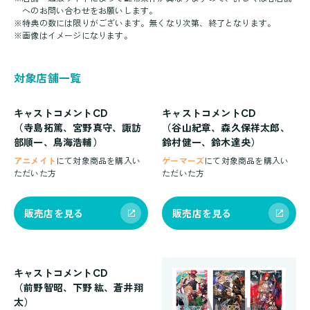
へのお問い合わせをお願いします。
※
特典の数には限りがございます。無くなり次第、終了となります。
※
画像はイメージになります。
対象店舗一覧
キャストコメントCD
キャストコメントCD
（寺島拓篤、宮野真守、諏訪
（谷山紀章、森久保祥太郎、
部順一、鳥海浩輔）
鈴村健一、鈴木達央）
アニメイト
にて対象商品を購入い
ゲーマーズ
にて対象商品を購入い
ただいた方
ただいた方
販売店を見る
販売店を見る
キャストコメントCD
（前野智昭、下野 紘、蒼井翔
太）