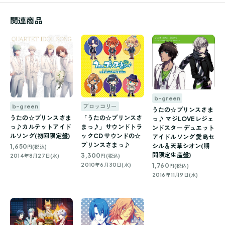
関連商品
b-green
b-green
ブロッコリー
うたの☆プリンスさま
うたの☆プリンスさま
「うたの☆プリンスさ
っ♪ マジLOVEレジェ
っ♪カルテットアイド
まっ♪」サウンドトラ
ンドスター デュエット
ルソング(初回限定盤)
ックCD サウンドの☆
アイドルソング 愛島セ
プリンスさまっ♪
シル＆天草シオン(期
1,650
円(税込)
間限定生産盤)
3,300
2014年8月27日(水)
円(税込)
2010年6月30日(水)
1,760
円(税込)
2016年11月9日(水)