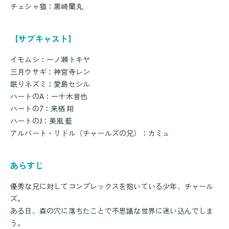
チェシャ猫：黒崎蘭丸
【サブキャスト】
イモムシ：一ノ瀬トキヤ
三月ウサギ：神宮寺レン
眠りネズミ：愛島セシル
ハートのA：一十木音也
ハートの7：来栖 翔
ハートのJ：美風 藍
アルバート・リドル（チャールズの兄）：カミュ
あらすじ
優秀な兄に対してコンプレックスを抱いている少年、チャール
ズ。
ある日、森の穴に落ちたことで不思議な世界に迷い込んでしま
う。