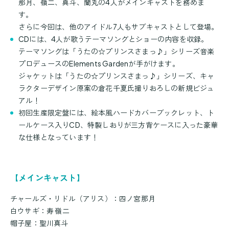
那月、嶺二、真斗、蘭丸の4人がメインキャストを務めま
す。
さらに今回は、他のアイドル7人もサブキャストとして登場。
CDには、4人が歌うテーマソングとショーの内容を収録。
テーマソングは「うたの☆プリンスさまっ♪」シリーズ音楽
プロデュースのElements Gardenが手がけます。
ジャケットは「うたの☆プリンスさまっ♪」シリーズ、キャ
ラクターデザイン原案の倉花千夏氏撮りおろしの新規ビジュ
アル！
初回生産限定盤には、絵本風ハードカバーブックレット、ト
ールケース入りCD、特製しおりが三方背ケースに入った豪華
な仕様となっています！
【メインキャスト】
チャールズ・リドル（アリス）：四ノ宮那月
白ウサギ：寿 嶺二
帽子屋：聖川真斗