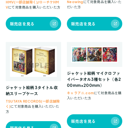
Neowing
にて対象商品を購入いた
HMV(一部店舗除く)/ローチケHM
だいた方
V
にて対象商品を購入いただいた方
販売店を見る
販売店を見る
ジャケット絵柄 マイクロファ
イバータオル3種セット
（各2
00mm×200mm）
ジャケット絵柄 3タイトル収
納スリーブケース
キャラアニ.com
にて対象商品を購
入いただいた方
TSUTAYA RECORDS(一部店舗除
く)
にて対象商品を購入いただいた
方
販売店を見る
販売店を見る