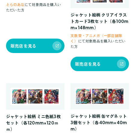
とらのあな
にて対象商品を購入い
ただいた方
ジャケット絵柄 クリアイラス
トカード3枚セット
（各100m
m×148mm）
文教堂・アニメガ（一部店舗除
く）
にて対象商品を購入いただい
販売店を見る
た方
販売店を見る
ジャケット絵柄 缶マグネット
ジャケット絵柄 ミニ色紙3枚
3個セット
（各40mm×40m
セット
（各120mm×120ｍ
m）
ｍ）