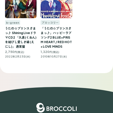
b-green
ブロッコリー
うたの☆プリンスさま
「うたの☆プリンスさ
っ♪ Shining Liveドラ
まっ♪」ハッピーラブ
マCD2 「久遠(くおん)
ソング2 BLUE×PRIS
を結びし愛しき縁(え
M HEART / RED HOT
にし)」 通常盤
×LOVE MINDS
2,750
1,320
円(税込)
円(税込)
2022年2月23日(水)
2010年10月27日(水)