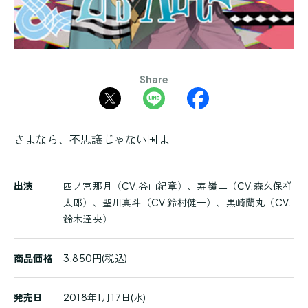
Share
さよなら、不思議じゃない国よ
商
出演
四ノ宮那月（CV.谷山紀章）、寿 嶺二（CV.森久保祥
品
太郎）、聖川真斗（CV.鈴村健一）、黒崎蘭丸（CV.
詳
鈴木達央）
細
商品価格
3,850円(税込)
発売日
2018年1月17日(水)