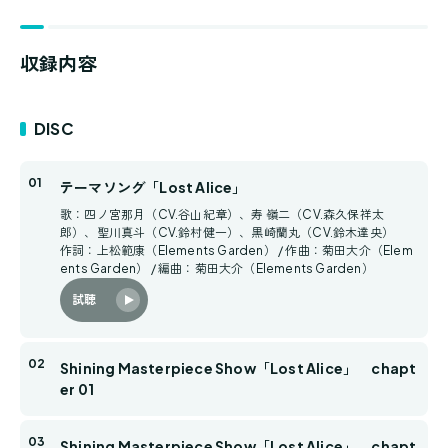
収録内容
DISC
テーマソング「Lost Alice」
歌：四ノ宮那月（CV.谷山紀章）、寿 嶺二（CV.森久保祥太
郎）、聖川真斗（CV.鈴村健一）、黒崎蘭丸（CV.鈴木達央）
作詞：上松範康（Elements Garden） / 作曲：菊田大介（Elem
ents Garden） / 編曲：菊田大介（Elements Garden）
試聴
Shining Masterpiece Show「Lost Alice」 chapt
er 01
Shining Masterpiece Show「Lost Alice」 chapt