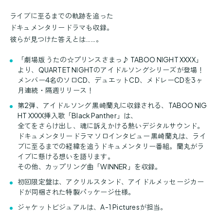
ライブに至るまでの軌跡を追った
ドキュメンタリードラマも収録。
彼らが見つけた答えとは……。
「劇場版 うたの☆プリンスさまっ♪ TABOO NIGHT XXXX」
より、QUARTET NIGHTのアイドルソングシリーズが登場！
メンバー4名のソロCD、デュエットCD、メドレーCDを3ヶ
月連続・隔週リリース！
第2弾、アイドルソング 黒崎蘭丸に収録される、TABOO NIG
HT XXXX挿入歌「Black Panther」は、
全てをさらけ出し、魂に訴えかける熱いデジタルサウンド。
ドキュメンタリードラマ ソロインタビュー 黒崎蘭丸は、ライ
ブに至るまでの経緯を追うドキュメンタリー番組。蘭丸がラ
イブに懸ける想いを語ります。
その他、カップリング曲「WINNER」を収録。
初回限定盤は、アクリルスタンド、アイドルメッセージカー
ドが同梱された特製パッケージ仕様。
ジャケットビジュアルは、A-1 Picturesが担当。