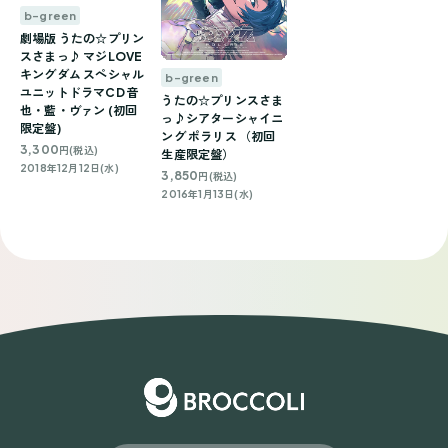
b-green
劇場版 うたの☆プリン
スさまっ♪ マジLOVE
キングダム スペシャル
b-green
ユニットドラマCD 音
うたの☆プリンスさま
也・藍・ヴァン (初回
っ♪シアターシャイニ
限定盤)
ング ポラリス （初回
3,300
円(税込)
生産限定盤）
2018年12月12日(水)
3,850
円(税込)
2016年1月13日(水)