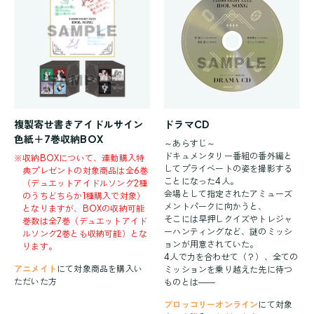
複製寄せ書きアイドルサイン
ドラマCD
色紙＋7巻収納BOX
～あらすじ～
ドキュメンタリー番組の番外編と
※
収納BOXについて、連動購入特
してプライベートの姿を撮影する
典プレゼントの対象商品は全6巻
ことになった4人。
（デュエットアイドルソング2種
会場として指定されたアミューズ
のうちどちらか1種購入で対象）
メントパークに向かうと、
となりますが、BOXの収納可能
そこには早押しクイズやトレジャ
巻数は全7巻（デュエットアイド
ーハンティングなど、謎のミッシ
ルソング2巻とも収納可能）とな
ョンが用意されていた。
ります。
4人で力を合わせて（？）、全ての
アニメイト
にて対象商品を購入い
ミッションを乗り越えた先に待つ
ただいた方
ものとは――
ブロッコリーオンライン
にて対象