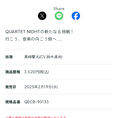
Share
QUARTET NIGHTの新たなる挑戦！
行こう、音楽の向こう側へ……
商
出演
黒崎蘭丸(CV.鈴木達央)
品
詳
細
商品価格
3,520円(税込)
発売日
2025年2月19日(水)
規格品番
QECB-90133
※
商品価格は発売日当時の価格になります。