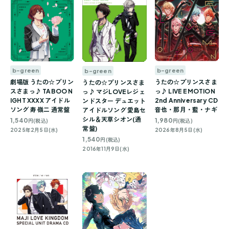
b-green
b-green
b-green
劇場版 うたの☆プリン
うたの☆プリンスさま
うたの☆プリンスさま
スさまっ♪ TABOO N
っ♪ LIVE EMOTION
っ♪ マジLOVEレジェ
IGHT XXXX アイドル
2nd Anniversary CD
ンドスター デュエット
ソング 寿 嶺二 通常盤
音也・那月・藍・ナギ
アイドルソング 愛島セ
シル＆天草シオン(通
1,540
1,980
円(税込)
円(税込)
常盤)
2025年2月5日(水)
2026年8月5日(水)
1,540
円(税込)
2016年11月9日(水)