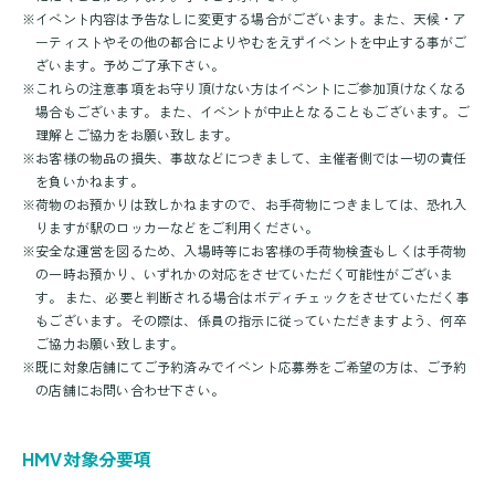
※
イベント内容は予告なしに変更する場合がございます。また、天候・ア
ーティストやその他の都合によりやむをえずイベントを中止する事がご
ざいます。予めご了承下さい。
※
これらの注意事項をお守り頂けない方はイベントにご参加頂けなくなる
場合もございます。 また、イベントが中止となることもございます。ご
理解とご協力をお願い致します。
※
お客様の物品の損失、事故などにつきまして、主催者側では一切の責任
を負いかねます。
※
荷物のお預かりは致しかねますので、お手荷物につきましては、恐れ入
りますが駅のロッカーなどをご利用ください。
※
安全な運営を図るため、入場時等にお客様の手荷物検査もしくは手荷物
の一時お預かり、いずれかの対応をさせていただく可能性がございま
す。 また、必要と判断される場合はボディチェックをさせていただく事
もございます。その際は、係員の指示に従っていただきますよう、何卒
ご協力お願い致します。
※
既に対象店舗にてご予約済みでイベント応募券をご希望の方は、ご予約
の店舗にお問い合わせ下さい。
HMV対象分要項