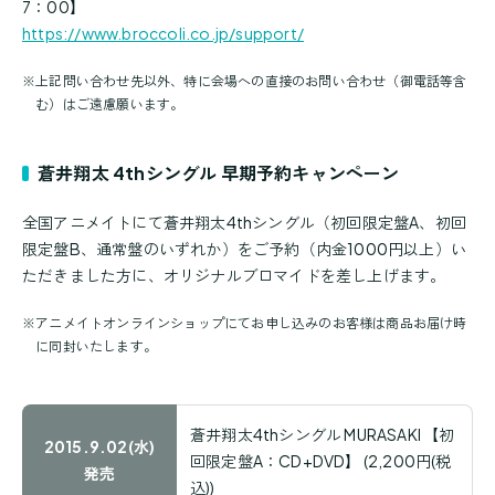
7：00】
https://www.broccoli.co.jp/support/
※
上記問い合わせ先以外、特に会場への直接のお問い合わせ（御電話等含
む）はご遠慮願います。
蒼井翔太 4thシングル 早期予約キャンペーン
全国アニメイトにて蒼井翔太4thシングル（初回限定盤A、初回
限定盤B、通常盤のいずれか）をご予約（内金1000円以上）い
ただきました方に、オリジナルブロマイドを差し上げます。
※
アニメイトオンラインショップにてお申し込みのお客様は商品お届け時
に同封いたします。
蒼井翔太4thシングル MURASAKI 【初
2015.9.02(水)
回限定盤A：CD+DVD】 (2,200円(税
発売
込))