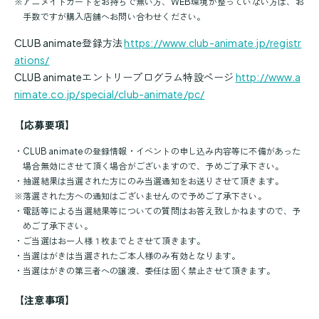
※
アニメイトカードをお持ちで無い方、WEB環境が整っていない方は、お
手数ですが購入店舗へお問い合わせください。
CLUB animate登録方法
https://www.club-animate.jp/registr
ations/
CLUB animateエントリープログラム特設ページ
http://www.a
nimate.co.jp/special/club-animate/pc/
【応募要項】
・
CLUB animateの登録情報・イベントの申し込み内容等に不備があった
場合無効にさせて頂く場合がございますので、予めご了承下さい。
・
抽選結果は当選された方にのみ当選通知をお送りさせて頂きます。
※
落選された方への通知はございませんので予めご了承下さい。
・
電話等による当選結果等についての質問はお答え致しかねますので、予
めご了承下さい。
・
ご当選はお一人様１枚までとさせて頂きます。
・
当選はがきは当選されたご本人様のみ有効となります。
・
当選はがきの第三者への譲渡、委任は固く禁止させて頂きます。
【注意事項】