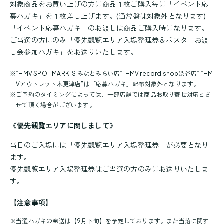
対象商品をお買い上げの方に商品１枚ご購入毎に「イベント応
募ハガキ」を１枚差し上げます。(通常盤は対象外となります)
「イベント応募ハガキ」のお渡しは商品ご購入時になります。
ご当選の方にのみ「優先観覧エリア入場整理券＆ポスターお渡
し会参加ハガキ」をお送りいたします。
※
“HMV SPOT MARK IS みなとみらい店”“HMV record shop渋谷店” “HM
Vアウトレット木更津店”は「応募ハガキ」配布対象外となります。
※
ご予約のタイミングによっては、一部店舗では商品お取り寄せ対応とさ
せて頂く場合がございます。
《優先観覧エリアに関しまして》
当日のご入場には「優先観覧エリア入場整理券」が必要となり
ます。
優先観覧エリア入場整理券はご当選の方のみにお送りいたしま
す。
【注意事項】
※
当選ハガキの発送は【9月下旬】を予定しております。また当落に関す