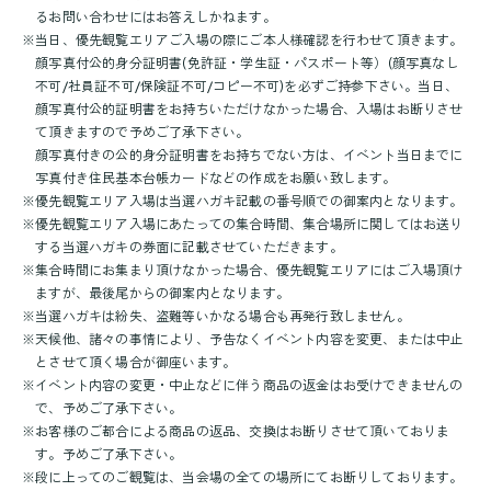
るお問い合わせにはお答えしかねます。
※
当日、優先観覧エリアご入場の際にご本人様確認を行わせて頂きます。
顔写真付公的身分証明書(免許証・学生証・パスポート等）(顔写真なし
不可/社員証不可/保険証不可/コピー不可)を必ずご持参下さい。当日、
顔写真付公的証明書をお持ちいただけなかった場合、入場はお断りさせ
て頂きますので予めご了承下さい。
顔写真付きの公的身分証明書をお持ちでない方は、イベント当日までに
写真付き住民基本台帳カードなどの作成をお願い致します。
※
優先観覧エリア入場は当選ハガキ記載の番号順での御案内となります。
※
優先観覧エリア入場にあたっての集合時間、集合場所に関してはお送り
する当選ハガキの券面に記載させていただきます。
※
集合時間にお集まり頂けなかった場合、優先観覧エリアにはご入場頂け
ますが、最後尾からの御案内となります。
※
当選ハガキは紛失、盗難等いかなる場合も再発行致しません。
※
天候他、諸々の事情により、予告なくイベント内容を変更、または中止
とさせて頂く場合が御座います。
※
イベント内容の変更・中止などに伴う商品の返金はお受けできませんの
で、予めご了承下さい。
※
お客様のご都合による商品の返品、交換はお断りさせて頂いておりま
す。予めご了承下さい。
※
段に上ってのご観覧は、当会場の全ての場所にてお断りしております。