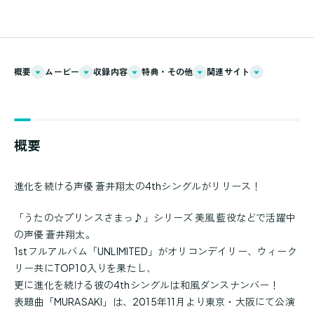
概要
ムービー
収録内容
特典・その他
関連サイト
概要
進化を続ける声優 蒼井翔太の4thシングルがリリース！
「うたの☆プリンスさまっ♪」シリーズ 美風 藍役などで活躍中
の声優 蒼井翔太。
1stフルアルバム「UNLIMITED」がオリコンデイリー、ウィーク
リー共にTOP10入りを果たし、
更に進化を続ける彼の4thシングルは和風ダンスナンバー！
表題曲「MURASAKI」は、2015年11月より東京・大阪にて公演