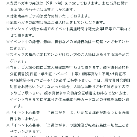
※
当選ハガキの発送は【9月下旬】を予定しております。また当落に関す
るお問い合わせにはお答えしかねます。
※
対象商品のご予約は受付開始いたしております。
※
応募ハガキの配布は商品ご購入時とさせていただきます。
※
サンシャイン噴水広場でのイベント実施時間は確定次第HP等でご案内さ
せて頂きます。
※
イベント中の録音、録画、撮影などの記録行為は一切禁止とさせていた
だきます。
※
スタッフの指示に応じていただけない方のご入場はお断りする場合がご
ざいます。
※
当日、ご入場の際にご本人様確認を行わせて頂きます。顔写真付公的身
分証明書(免許証・学生証・パスポート等）(顔写真なし不可/社員証不
可/保険証不可/コピー不可)を必ずご持参下さい。 当日、顔写真付公的証
明書をお持ちいただけなかった場合、入場はお断りさせて頂きますので
予めご了承下さい。 顔写真付きの公的身分証明書をお持ちでない方は、
イベント当日までに写真付き住民基本台帳カードなどの作成をお願い致
します。
※
「イベント応募券」「当選はがき」は、いかなる理由があろうとも再発
行は致しません。
※
「イベント応募券」「当選はがき」の譲渡及び転売行為は一切禁止とさ
せていただきます。