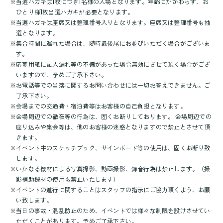
※
当選ハガキは1枚につき1名様の入場となります。年齢にかかわらず、お
ひとり様1枚当選ハガキが必要となります。
※
当選ハガキは座席又は整理番号入りとなります。座席又は整理番号も抽
選となります。
※
集合時間に遅れた場合は、随時最後尾にお並びいただく場合がございま
す。
※
応募用紙に記入漏れ等の不備があった場合無効にさせて頂く場合がござ
いますので、予めご了承下さい。
※
お電話等での当落に関するお問い合わせには一切お答えできません。ご
了承下さい。
※
会場までの交通費・宿泊費等はお客様の自己負担となります。
※
会場周辺での徹夜等の行為は、固くお断りしております。 会場周辺での
座り込みや集会等は、他のお客様の迷惑となりますので禁止とさせて頂
きます。
※
イベント中のスケッチブック、サインボード等の使用は、固くお断り致
します。
※
いかなる機材による写真撮影、動画撮影、録音行為は禁止します。（撮
影補助機材の使用も禁止いたします）
※
イベントの進行に関することはスタッフの指示にご協力頂くよう、お願
い致します。
※
当日の事故・混乱防止のため、イベントでは様々な制限を設けさせてい
ただくことがあります。予めご了承下さい。