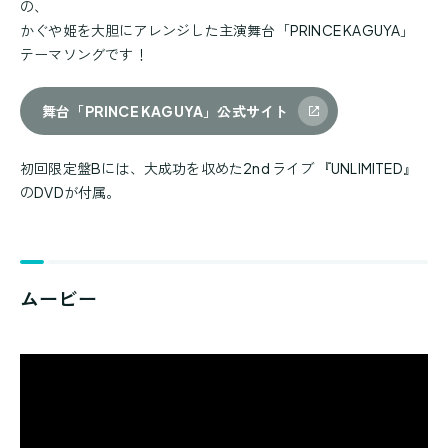
の、
かぐや姫を大胆にアレンジした主演舞台「PRINCE KAGUYA」
テーマソングです！
舞台「PRINCE KAGUYA」公式サイト
初回限定盤Bには、大成功を収めた2nd ライブ 『UNLIMITED』
のDVDが付属。
ムービー