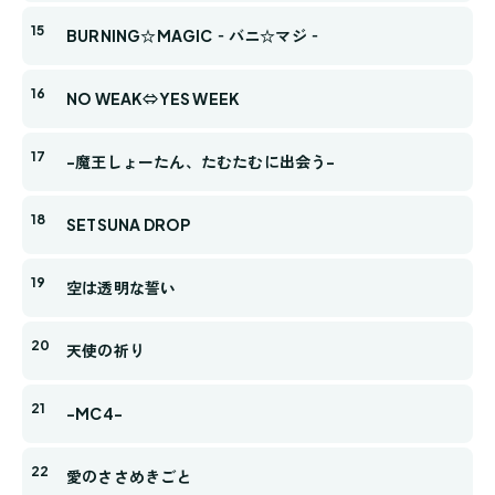
BURNING☆MAGIC‐バニ☆マジ‐
NO WEAK⇔YES WEEK
-魔王しょーたん、たむたむに出会う-
SETSUNA DROP
空は透明な誓い
天使の祈り
-MC4-
愛のささめきごと