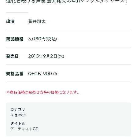
進化を続ける声優 蒼井翔太の4thシングルがリリース！
商
出演
蒼井翔太
品
詳
細
商品価格
3,080円(税込)
発売日
2015年9月2日(水)
規格品番
QECB-90076
※
商品価格は発売日当時の価格になります。
カテゴリ
b-green
タイトル
アーティストCD