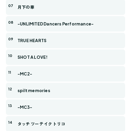
月下の華
-UNLIMITED Dancers Performance-
TRUE HEARTS
SHOT A LOVE!
-MC2-
spilt memories
-MC3-
タッチ ツー テイク トリコ