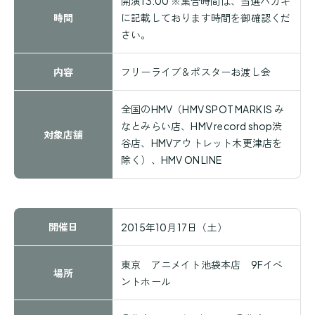
開演13:00 ※集合時間は、当選ハガキ
時間
に記載しております時間を御確認くだ
さい。
内容
フリーライブ＆ポスターお渡し会
全国のHMV（HMV SPOT MARK IS み
なとみらい店、HMV record shop渋
対象店舗
谷店、HMVアウトレット木更津店を
除く）、HMV ON LINE
開催日
2015年10月17日（土）
東京 アニメイト池袋本店 9Fイベ
場所
ントホール