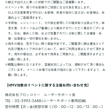
※
脚立や台の上に乗った状態でのご観覧はご遠慮願います。
※
イベント中、周りのお客様のご迷惑になる行為を禁止します。
以上の注意事項を守れないお客様、係員の指示に従えないお客様は、会
場内よりご退場頂きます。
※
手荷物、レジャーシート、その他を使用しての場所取りは禁止です。発
見次第、スタッフおよび警備により撤去させていただく場合がございま
す。なお、撤去した物、および放置されている物に関して主催者・会
場・出演者は一切の責任を負いません。
※
雨天の場合、荒天でない限り実施予定です。ご観覧頂く際は優先エリア
内及び優先エリア外の全てにおいて、傘のご利用は禁止とさせて頂きま
す。雨天の場合は、必ず各自で雨具をご用意の上、ご観覧頂きますよう
お願い致します｡
※
観覧は無料となりますが、混雑状況によっては、規制させて頂く場合も
ございます。 イベント会場では係員の指示に従って下さいますよう、お
願い致します。
【HMV対象分イベントに関する主催お問い合わせ先】
株式会社ブロッコリー ユーザーサポート係
TEL：03-3993-3688 (ユーザーサポート専用回線)
受付時間【月～金(祝祭日除く) 10：00～12：00／13：00～1