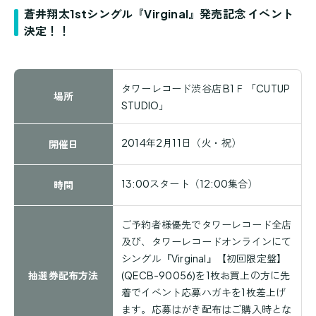
蒼井翔太1stシングル『Virginal』発売記念 イベント
決定！！
タワーレコード渋谷店 B1Ｆ 「CUTUP
場所
STUDIO」
2014年2月11日（火・祝）
開催日
13:00スタート（12:00集合）
時間
ご予約者様優先でタワーレコード全店
及び、
タワーレコードオンライン
にて
シングル『Virginal』【初回限定盤】
抽選券配布方法
(QECB-90056)を1枚お買上の方に先
着でイベント応募ハガキを1枚差上げ
ます。応募はがき配布はご購入時とな