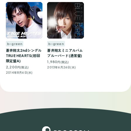
b-green
b-green
蒼井翔太2ndシングル
蒼井翔太ミニアルバム
TRUE HEARTS(初回
ブルーバード(通常盤)
限定盤A)
1,980
円(税込)
2,200
円(税込)
2013年6月26日(水)
2014年8月6日(水)