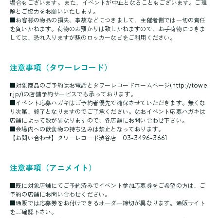
場合もございます。 また、イベントが中止となることもございます。ご理
解とご協力をお願いいたします。
■お客様の物品の損失、事故などにつきまして、主催者側では一切の責任
を負いかねます。荷物のお預かりは致しかねますので、お手荷物につきま
しては、恐れ入りますが駅のロッカーなどをご利用ください。
注意事項（タワーレコード）
■対象商品のご予約はお電話とタワーレコードホームページ(
http://towe
r.jp/
)の店舗予約サービスでも承っております。
■イベント応募ハガキはご予約者優先で確保させていただきます。無くな
り次第、終了となりますのでご了承ください。なおイベント応募ハガキは
店舗によって数が異なりますので、各店舗にお問い合わせ下さい。
■会場内への飲食物の持ち込みは禁止となっております。
【お問い合わせ】タワーレコード渋谷店 03-3496-3661
注意事項（アニメイト）
■既に対象店舗にてご予約済みでイベント参加応募券をご希望の方は、ご
予約の店舗にお問い合わせください。
■通販では応募券をお付けできるオーダー締切が異なります。
通販サイト
をご確認下さい。