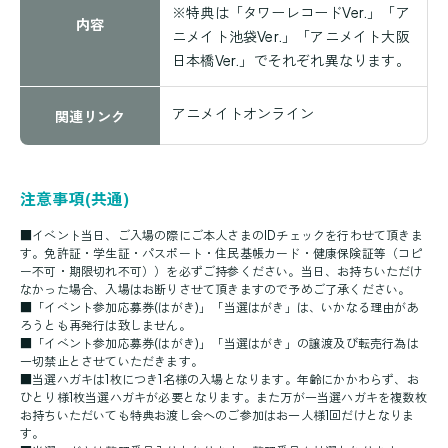
※特典は「タワーレコードVer.」「ア
内容
ニメイト池袋Ver.」「アニメイト大阪
日本橋Ver.」でそれぞれ異なります。
アニメイトオンライン
関連リンク
注意事項(共通)
■
イベント当日、ご入場の際にご本人さまのIDチェックを行わせて頂きま
す。免許証・学生証・パスポート・住民基帳カード・健康保険証等（コピ
ー不可・期限切れ不可））を必ずご持参ください。
当日、お持ちいただけ
なかった場合、入場はお断りさせて頂きますので予めご了承ください。
■「イベント参加応募券(はがき)」「当選はがき」は、いかなる理由があ
ろうとも再発行は致しません。
■「イベント参加応募券(はがき)」「当選はがき」の譲渡及び転売行為は
一切禁止とさせていただきます。
■当選ハガキは1枚につき1名様の入場となります。年齢にかかわらず、お
ひとり様1枚当選ハガキが必要となります。また万が一当選ハガキを複数枚
お持ちいただいても特典お渡し会へのご参加はお一人様1回だけとなりま
す。