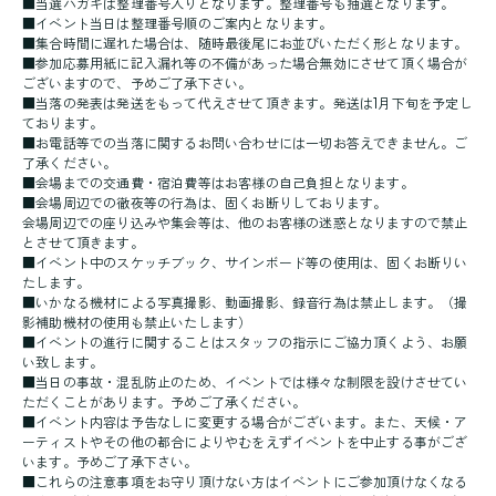
■当選ハガキは整理番号入りとなります。整理番号も抽選となります。
■イベント当日は整理番号順のご案内となります。
■集合時間に遅れた場合は、随時最後尾にお並びいただく形となります。
■参加応募用紙に記入漏れ等の不備があった場合無効にさせて頂く場合が
ございますので、予めご了承下さい。
■当落の発表は発送をもって代えさせて頂きます。発送は1月下旬を予定し
ております。
■お電話等での当落に関するお問い合わせには一切お答えできません。ご
了承ください。
■会場までの交通費・宿泊費等はお客様の自己負担となります。
■会場周辺での徹夜等の行為は、固くお断りしております。
会場周辺での座り込みや集会等は、他のお客様の迷惑となりますので禁止
とさせて頂きます。
■イベント中のスケッチブック、サインボード等の使用は、固くお断りい
たします。
■いかなる機材による写真撮影、動画撮影、録音行為は禁止します。（撮
影補助機材の使用も禁止いたします）
■イベントの進行に関することはスタッフの指示にご協力頂くよう、お願
い致します。
■当日の事故・混乱防止のため、イベントでは様々な制限を設けさせてい
ただくことがあります。予めご了承ください。
■イベント内容は予告なしに変更する場合がございます。また、天候・ア
ーティストやその他の都合によりやむをえずイベントを中止する事がござ
います。予めご了承下さい。
■これらの注意事項をお守り頂けない方はイベントにご参加頂けなくなる