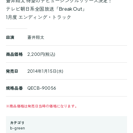
蒼井翔太 待望のデビューシングルリリース決定！
テレビ朝日系全国放送「Break Out」
1月度 エンディング・トラック
商
出演
蒼井翔太
品
詳
細
商品価格
2,200円(税込)
発売日
2014年1月15日(水)
規格品番
QECB-90056
※
商品価格は発売日当時の価格になります。
カテゴリ
b-green