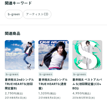
関連キーワード
b-green
アーティストCD
関連商品
b-green
b-green
b-green
蒼井翔太2ndシングル
蒼井翔太2ndシングル
蒼井翔太 ベストアルバ
TRUE HEARTS(初回
TRUE HEARTS(通常
ム S(初回限定盤(CD+
限定盤B)
盤)
BD))
2,750
1,320
4,950
円(税込)
円(税込)
円(税込)
2014年8月6日(水)
2014年8月6日(水)
2016年5月18日(水)