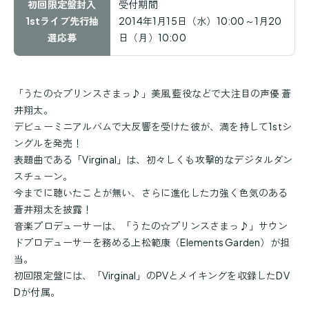
初回限定盤封入
受付期間
1stライブ先行抽
2014年1月15日（水）10:00～1月20
選応募
日（月）10:00
「うたの☆プリンスさまっ♪」美風 藍役などで大注目の声優 蒼
井翔太。
デビューミニアルバムで大反響を受けた彼が、満を持して1stシ
ングルを発売！
表題曲である「Virginal」は、初々しくも攻撃的なデジタルダン
スチューン。
今までに聴いたことが無い、さらに進化した力強く色気のある
蒼井翔太を披露！
音楽プロデューサーは、「うたの☆プリンスさまっ♪」サウン
ドプロデューサーを務める上松範康（Elements Garden）が担
当。
初回限定盤には、「Virginal」のPVとメイキングを収録したDV
Dが付属。