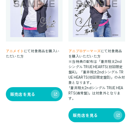
アニメイト
にて対象商品を購入い
アニブロゲーマーズ
にて対象商品
ただいた方
を購入いただいた方
※当特典の配布は「蒼井翔太2nd
シングル TRUE HEARTS(初回限定
盤A)」「蒼井翔太2ndシングル TR
UE HEARTS(初回限定盤B)」のみ対
象となります。
｢蒼井翔太2ndシングル TRUE HEA
RTS(通常盤)」は対象外となりま
販売店を見る
す。
販売店を見る