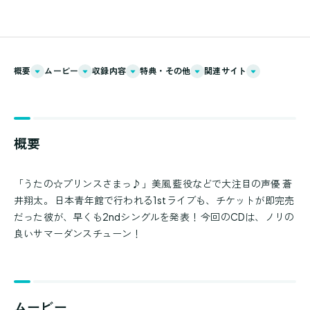
概要
ムービー
収録内容
特典・その他
関連サイト
概要
「うたの☆プリンスさまっ♪」美風 藍役などで大注目の声優 蒼
井翔太。 日本青年館で行われる1stライブも、チケットが即完売
だった彼が、早くも2ndシングルを発表！ 今回のCDは、ノリの
良いサマーダンスチューン！
ムービー