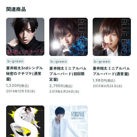
関連商品
b-green
b-green
b-green
蒼井翔太3rdシングル
蒼井翔太ミニアルバム
蒼井翔太ミニアルバム
秘密のクチヅケ(通常
ブルーバード(初回限
ブルーバード(通常盤)
盤)
定盤)
1,980
円(税込)
1,320
2,750
円(税込)
円(税込)
2013年6月26日(水)
2014年12月3日(水)
2013年6月26日(水)