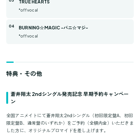
TRUE HEARTS
*off vocal
BURNING☆MAGIC -バニ☆マジ-
*off vocal
特典・その他
蒼井翔太 2ndシングル発売記念 早期予約キャンペー
ン
全国アニメイトにて蒼井翔太2ndシングル（初回限定盤A、初回
限定盤B、通常盤のいずれか）をご予約（全額内金）いただきま
した方に、オリジナルブロマイドを差し上げます。