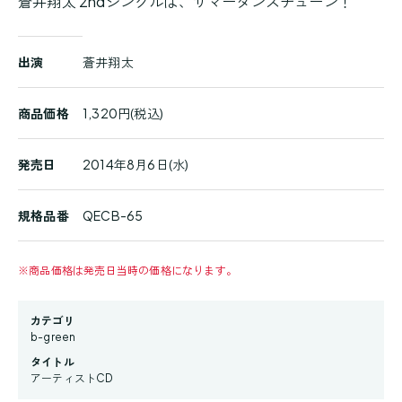
蒼井翔太 2ndシングルは、サマーダンスチューン！
商
出演
蒼井翔太
品
詳
細
商品価格
1,320円(税込)
発売日
2014年8月6日(水)
規格品番
QECB-65
※
商品価格は発売日当時の価格になります。
カテゴリ
b-green
タイトル
アーティストCD