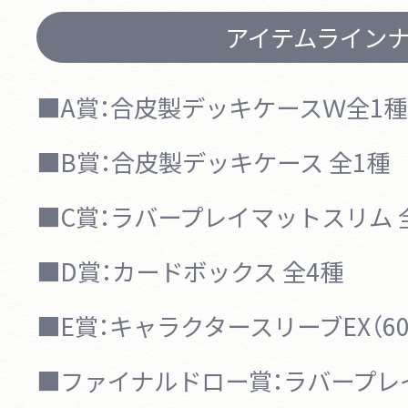
アイテムライン
■A賞：
合皮製デッキケースＷ
全1種
■B賞：
合皮製デッキケース
全1種
■C賞：
ラバープレイマットスリム
■D賞：
カードボックス
全4種
■E賞：
キャラクタースリーブEX（60
■ファイナルドロー賞：
ラバープレ