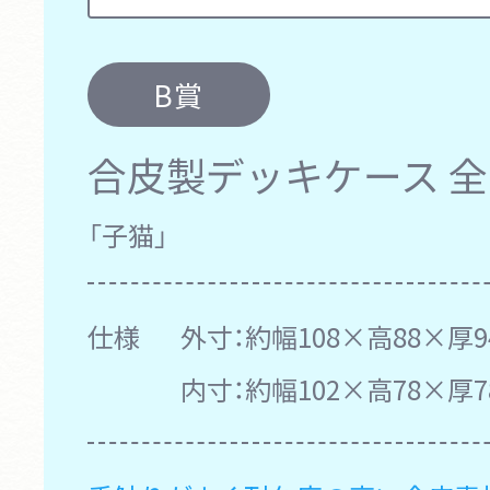
B賞
合皮製デッキケース
全
「子猫」
仕様
外寸：約幅108×高88×厚9
内寸：約幅102×高78×厚7