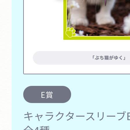
E賞
キャラクタースリーブEX
全4種