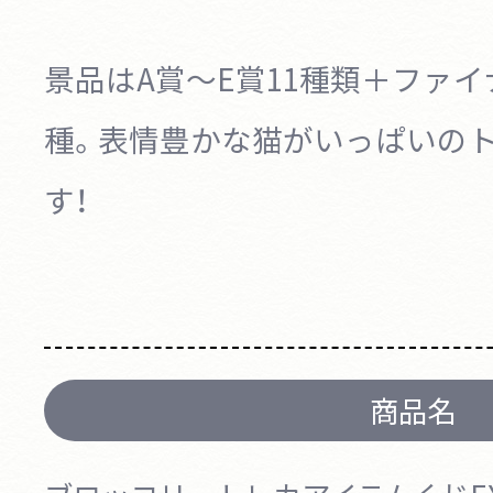
景品はA賞～E賞11種類＋ファイ
種。
表情豊かな猫がいっぱいの
す！
商品名