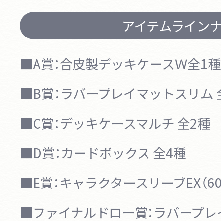
アイテムライン
■A賞：
合皮製デッキケースＷ
全1種
■B賞：
ラバープレイマットスリム
■C賞：
デッキケースマルチ
全2種
■D賞：
カードボックス
全4種
■E賞：
キャラクタースリーブEX（60
■ファイナルドロー賞：
ラバープレ