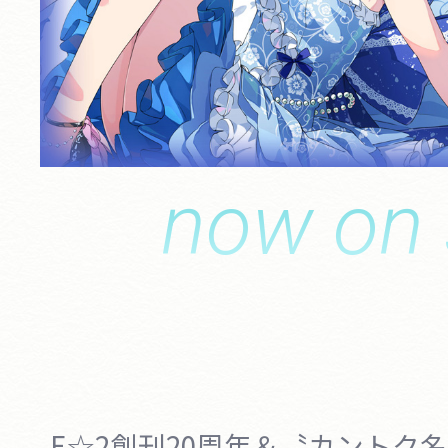
now on 
E☆2創刊20周年＆〝カントク