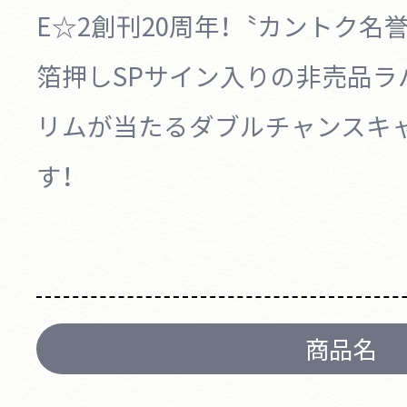
E☆2創刊20周年！〝カントク名
箔押しSPサイン入りの
非売品ラ
リムが当たるダブルチャンスキ
す！
商品名