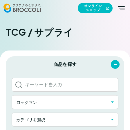
オンライン
ショップ
TCG / サプライ
商品を探す
キ
ー
ワ
タ
ー
ロックマン
イ
ド
ト
か
カ
ル
カテゴリを選択
ら
テ
一