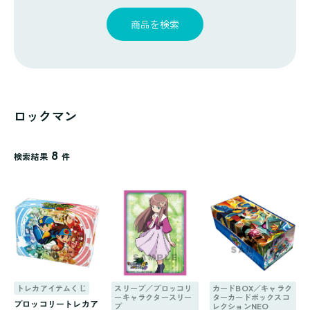
探
ゴ
覧
す
リ
商品を検索
一
覧
ロックマン
8
検索結果
件
トレカアイテムくじ
スリーブ／ブロッコリ
カードBOX／キャラク
ーキャラクタースリー
ターカードボックスコ
ブロッコリートレカア
ブ
レクションNEO