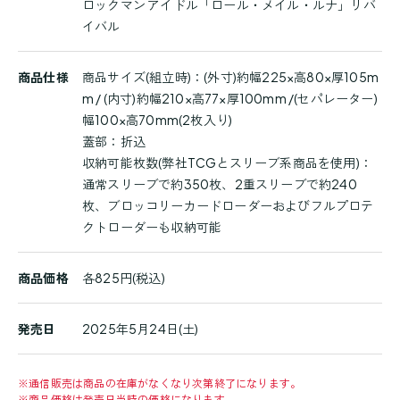
ロックマン アイドル「ロール・メイル・ルナ」リバ
細
イバル
商品仕様
商品サイズ(組立時)：(外寸)約幅225×高80×厚105m
m / (内寸)約幅210×高77×厚100mm /(セパレーター)
幅100×高70mm(2枚入り)
蓋部：折込
収納可能枚数(弊社TCGとスリーブ系商品を使用)：
通常スリーブで約350枚、2重スリーブで約240
枚、ブロッコリーカードローダーおよびフルプロテ
クトローダーも収納可能
商品価格
各825円(税込)
発売日
2025年5月24日(土)
※
通信販売は商品の在庫がなくなり次第終了になります。
※
商品価格は発売日当時の価格になります。