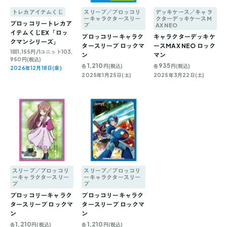
トレカアイテムくじ
スリーブ／ブロッコリ
デッキケース／キャラ
ーキャラクタースリー
クターデッキケースM
ブロッコリートレカア
ブ
AX NEO
イテムくじEX「ロッ
ブロッコリーキャラク
キャラクターデッキケ
クマンシリーズ」
タースリーブ ロックマ
ースMAX NEO ロック
1回1,155円/1ユニット103,
ン
マン
950円(税込)
1,210
935
各
円(税込)
各
円(税込)
2026年12月18日(金)
2025年1月25日(土)
2025年3月22日(土)
スリーブ／ブロッコリ
スリーブ／ブロッコリ
ーキャラクタースリー
ーキャラクタースリー
ブ
ブ
ブロッコリーキャラク
ブロッコリーキャラク
タースリーブ ロックマ
タースリーブ ロックマ
ン
ン
1,210
1,210
各
円(税込)
各
円(税込)