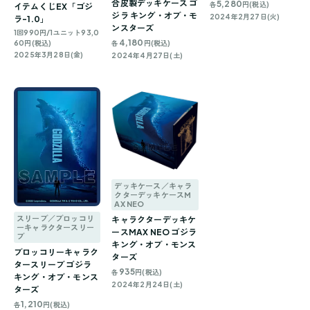
合皮製デッキケース ゴ
5,280
各
円(税込)
イテムくじEX「ゴジ
ジラ キング・オブ・モ
2024年2月27日(火)
ラ-1.0」
ンスターズ
1回990円/1ユニット93,0
4,180
60円(税込)
各
円(税込)
2025年3月28日(金)
2024年4月27日(土)
デッキケース／キャラ
クターデッキケースM
AX NEO
スリーブ／ブロッコリ
キャラクターデッキケ
ーキャラクタースリー
ースMAX NEO ゴジラ
ブ
キング・オブ・モンス
ブロッコリーキャラク
ターズ
タースリーブ ゴジラ
935
各
円(税込)
キング・オブ・モンス
2024年2月24日(土)
ターズ
1,210
各
円(税込)