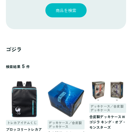
探
ゴ
覧
す
リ
商品を検索
一
覧
ゴジラ
5
検索結果
件
デッキケース／合皮製
デッキケース
合皮製デッキケースＷ
ゴジラ キング・オブ・
トレカアイテムくじ
デッキケース／合皮製
デッキケース
モンスターズ
ブロッコリートレカア