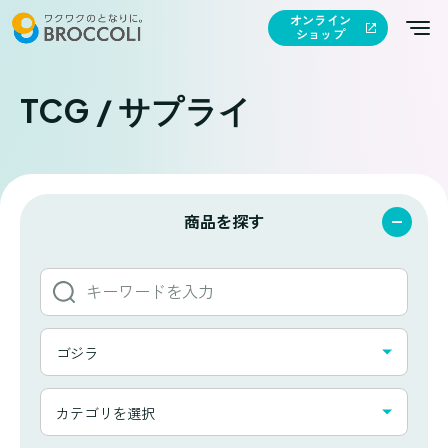
オンライン
ショップ
TCG / サプライ
商品を探す
キ
ー
ワ
タ
ー
ゴジラ
イ
ド
ト
か
カ
ル
カテゴリを選択
ら
テ
一