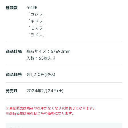
商
種類数
全4種
品
「ゴジラ」
詳
「ギドラ」
細
「モスラ」
「ラドン」
商品仕様
商品サイズ：67×92mm
入数：65枚入り
商品価格
各1,210円(税込)
発売日
2024年2月24日(土)
※
通信販売は商品の在庫がなくなり次第終了になります。
※
商品価格は発売日当時の価格になります。