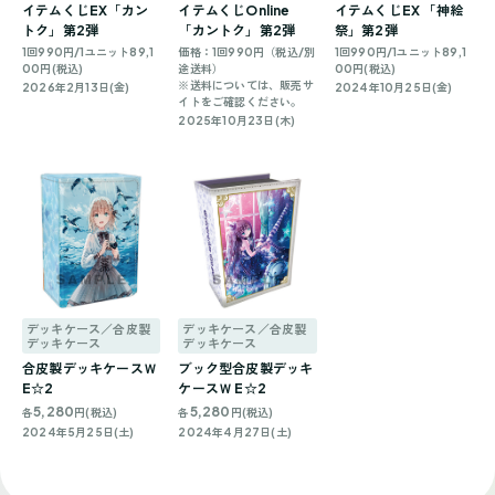
イテムくじEX「カン
イテムくじOnline
イテムくじEX 「神絵
トク」第2弾
「カントク」第2弾
祭」第2弾
1回990円/1ユニット89,1
価格：1回990円（税込/別
1回990円/1ユニット89,1
00円(税込)
途送料）
00円(税込)
※送料については、販売サ
2026年2月13日(金)
2024年10月25日(金)
イトをご確認ください。
2025年10月23日(木)
デッキケース／合皮製
デッキケース／合皮製
デッキケース
デッキケース
合皮製デッキケースＷ
ブック型合皮製デッキ
E☆2
ケースＷ E☆2
5,280
5,280
各
円(税込)
各
円(税込)
2024年5月25日(土)
2024年4月27日(土)