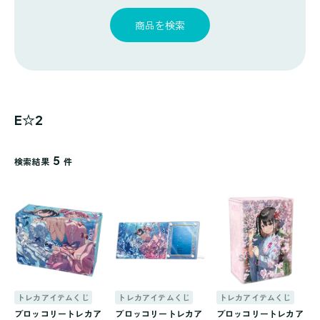
探
ゴ
覧
す
リ
商品を検索
一
覧
E☆2
5
検索結果
件
トレカアイテムくじ
トレカアイテムくじ
トレカアイテムくじ
ブロッコリートレカア
ブロッコリートレカア
ブロッコリートレカア