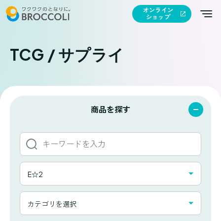
オンライン
ショップ
TCG / サプライ
商品を探す
キ
ー
ワ
タ
ー
E☆2
イ
ド
ト
か
カ
ル
カテゴリを選択
ら
テ
一