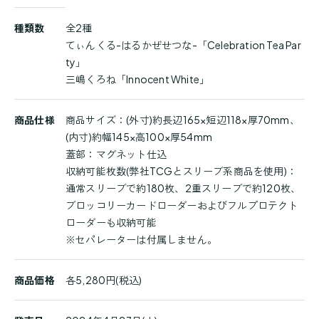
商
種類数
全2種
品
てぃんくる-はるかぜせつな-「Celebration Tea Par
詳
ty」
細
三嶋くろね「Innocent White」
商品仕様
商品サイズ：(外寸)約長辺165×短辺118×厚70mm、
(内寸)約幅145×高100×厚54mm
蓋部：マグネット仕込
収納可能枚数(弊社TCGとスリーブ系商品を使用)：
通常スリーブで約180枚、2重スリーブで約120枚、
ブロッコリーカードローダーおよびフルプロテクト
ローダーも収納可能
※セパレーターは付属しません。
商品価格
各5,280円(税込)