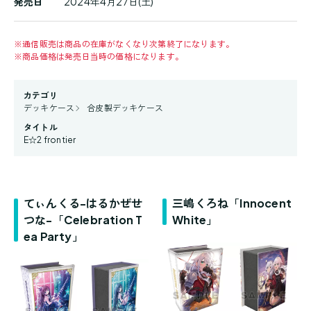
発売日
2024年4月27日(土)
※
通信販売は商品の在庫がなくなり次第終了になります。
※
商品価格は発売日当時の価格になります。
カテゴリ
デッキケース
合皮製デッキケース
タイトル
E☆2 frontier
てぃんくる-はるかぜせ
三嶋くろね「Innocent
つな-「Celebration T
White」
ea Party」