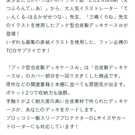
つふろんてぃあ）」から、大人気イラストレーター「て
ぃんくる-はるかぜせつな-」先生、「三嶋くろね」先生
のイラストを使用したブック型合皮製デッキケースＷが
登場！
いずれも画集の表紙イラストを使用した、ファン必携の
TCGサプライです！
「ブック型合皮製デッキケースＷ」は「合皮製デッキケ
ースＷ」のカバー部分を一回り大きくした商品です。
原作などの関連書籍と本棚に並べても雰囲気が出ます。
ポケット2つで収納力も抜群。
手触りがよく耐久度の高い合皮素材で作られたデッキケ
ースが、あなたのデッキをガードします。
ブロッコリー製スリーブプロテクターのLサイズやカー
ドローダーにも対応しています！