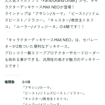
大人気スマホアプリ『Fate/Grand Order』から、キャ
ラクターデッキケースMAX NEOが登場！
ラインナップは「アサシン/カーマ」「ビースト/ソドム
ズビースト／ドラコー」「キャスター/救世主トネリ
コ」「ルーラー/メリュジーヌ」の4騎です！！
「キャラクターデッキケースMAX NEO」は、セパレー
ターが2枚ついた便利なデッキケース。
ブロッコリー製スリーブプロテクターやカードローダー
も収める事ができる、汎用性の高さが魅力のデッキケー
スです！
商
種類数
全4種
品
「アサシン/カーマ」
詳
「ビースト/ソドムズビースト／ドラコー」
細
「キャスター/救世主トネリコ」
「ルーラー/メリュジーヌ」