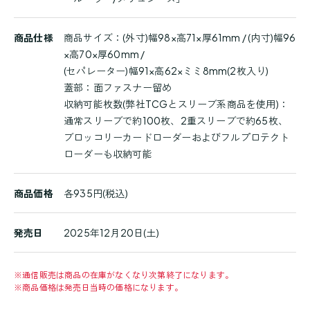
商品仕様
商品サイズ：(外寸)幅98×高71×厚61mm / (内寸)幅96
×高70×厚60mm /
(セパレーター)幅91×高62×ミミ8mm(2枚入り)
蓋部：面ファスナー留め
収納可能枚数(弊社TCGとスリーブ系商品を使用)：
通常スリーブで約100枚、2重スリーブで約65枚、
ブロッコリーカードローダーおよびフルプロテクト
ローダーも収納可能
商品価格
各935円(税込)
発売日
2025年12月20日(土)
※
通信販売は商品の在庫がなくなり次第終了になります。
※
商品価格は発売日当時の価格になります。