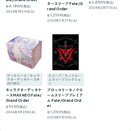
3,850
各
円(税込)
タースリーブ Fate/G
4,180
各
円(税込)
2024年2月17日(土)
rand Order
2026年1月24日(土)
1,210
各
円(税込)
2024年7月27日(土)
デッキケース／キャラ
スリーブ／モノクロー
クターデッキケースM
ムスリーブコレクショ
AX NEO
ン
キャラクターデッキケ
ブロッコリーモノクロ
ースMAX NEO Fate/
ームスリーブプレミア
Grand Order
ム Fate/Grand Ord
er
935
各
円(税込)
1,210
2026年3月28日(土)
各
円(税込)
2024年9月14日(土)