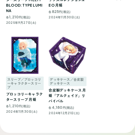
BLOOD: TYPE LUMI
EO 月姫
NA
825
各
円(税込)
1,210
各
円(税込)
2024年11月30日(土)
2025年9月27日(土)
スリーブ／ブロッコリ
デッキケース／合皮製
ーキャラクタースリー
デッキケース
ブ
合皮製デッキケース 月
ブロッコリーキャラク
姫「アルクェイド」リ
タースリーブ 月姫
バイバル
1,210
各
円(税込)
4,180
各
円(税込)
2024年11月30日(土)
2024年12月21日(土)