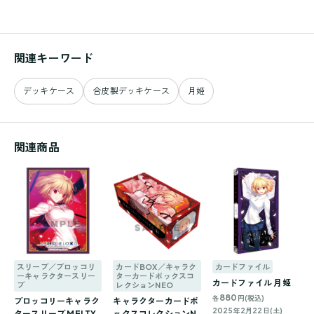
関連キーワード
デッキケース
合皮製デッキケース
月姫
関連商品
スリーブ／ブロッコリ
カードBOX／キャラク
カードファイル
ーキャラクタースリー
ターカードボックスコ
カードファイル 月姫
ブ
レクションNEO
880
各
円(税込)
ブロッコリーキャラク
キャラクターカードボ
2025年2月22日(土)
タースリーブ MELTY
ックスコレクションN