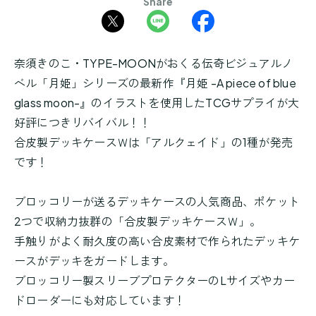
Share
奈須きのこ・TYPE-MOONがおくる伝奇ビジュアルノ
ベル「月姫」シリーズの最新作『月姫 -A piece of blue
glass moon-』のイラストを使用したTCGサプライが大
好評につきリバイバル！！
合皮製デッキケースＷは「アルクェイド」の1種が発売
です！
ブロッコリーが送るデッキケースの人気商品、ポケット
2つで収納力抜群の「合皮製デッキケースＷ」。
手触りがよく耐久度の高い合皮素材で作られたデッキケ
ースがデッキをガードします。
ブロッコリー製スリーブプロテクターのLサイズやカー
ドローダーにも対応しています！