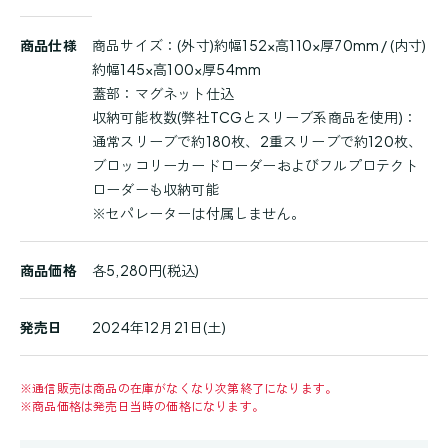
商
商品仕様
商品サイズ：(外寸)約幅152×高110×厚70mm / (内寸)
品
約幅145×高100×厚54mm
詳
蓋部：マグネット仕込
細
収納可能枚数(弊社TCGとスリーブ系商品を使用)：
通常スリーブで約180枚、2重スリーブで約120枚、
ブロッコリーカードローダーおよびフルプロテクト
ローダーも収納可能
※セパレーターは付属しません。
商品価格
各5,280円(税込)
発売日
2024年12月21日(土)
※
通信販売は商品の在庫がなくなり次第終了になります。
※
商品価格は発売日当時の価格になります。