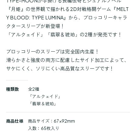
TYPE-MOONが手掛ける長編伝奇ビジュアルノベル
『月姫』の世界観で描かれる2D対戦格闘ゲーム『MELT
Y BLOOD: TYPE LUMINA』から、ブロッコリーキャラ
クタースリーブが新登場！
「アルクェイド」「翡翠＆琥珀」の2種が発売です！
ブロッコリーのスリーブは完全国内生産！
滑らかさと強度の両方に配慮したサイド加工によって、
サケにくく、ソリにくい高品質なスリーブです！
商
種類数
全2種
品
「アルクェイド」
詳
「翡翠＆琥珀」
細
商品仕様
商品サイズ：67×92mm
入数：65枚入り