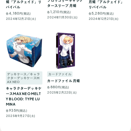
ブロッコリーキャラク
姫「アルクェイド」リ
月姫「アルクェイド」
タースリーブ 月姫
バイバル
リバイバル
1,210
各
円(税込)
4,180
5,280
各
円(税込)
各
円(税込)
2024年11月30日(土)
2024年12月21日(土)
2024年12月21日(土)
デッキケース／キャラ
カードファイル
クターデッキケースM
カードファイル 月姫
AX NEO
880
各
円(税込)
キャラクターデッキケ
2025年2月22日(土)
ースMAX NEO MELT
Y BLOOD: TYPE LU
MINA
935
各
円(税込)
2025年9月27日(土)