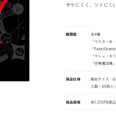
サケにくく、ソリにく
商
種類数
全4種
品
「マスター女
詳
「Fate/Grand
細
「マシュ・キ
「召喚魔法陣
商品仕様
商品サイズ：67
入数：65枚入
商品価格
各1,210円(税込