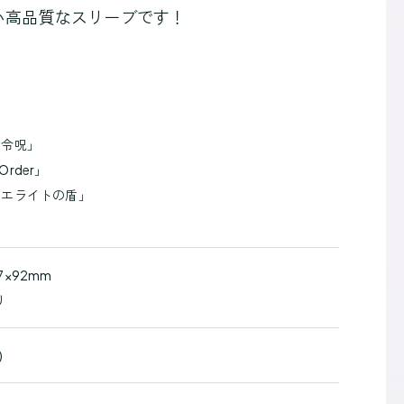
い高品質なスリーブです！
・令呪」
 Order」
リエライトの盾」
」
×92mm
り
)