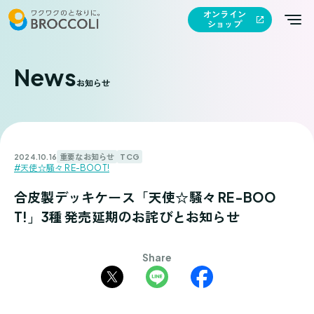
オンライン
ショップ
News
お知らせ
重要なお知らせ
TCG
2024.10.16
#天使☆騒々 RE-BOOT!
合皮製デッキケース「天使☆騒々 RE-BOO
T!」3種 発売延期のお詫びとお知らせ
Share