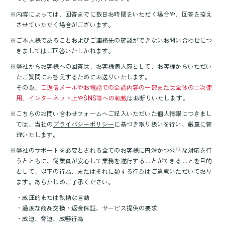
※
内容によっては、回答までに数日お時間をいただく場合や、回答を控え
させていただく場合がございます。
※
ご本人様であることおよびご連絡先の確認ができないお問い合わせにつ
きましてはご回答いたしかねます。
※
弊社からお客様への回答は、お客様個人宛として、お客様からいただい
たご質問にお答えするためにお送りいたします。
その為、
ご返信メールやお電話での会話内容の一部または全体の二次使
用、インターネット上やSNS等への転載
はお断りいたします。
※
こちらのお問い合わせフォームへご記入いただいた個人情報につきまし
ては、
当社の
プライバシーポリシー
に基づき取り扱いを行い、厳重に管
理いたします。
※
弊社のサポートを必要とされる全てのお客様に円滑かつ公平な対応を行
うとともに、従業員が安心して業務を遂行することができることを目的
として、
以下の行為、またはそれに類する行為はご遠慮いただいており
ます。あらかじめご了承ください。
・
威圧的または執拗な言動
・
過度な商品交換・返金保証、サービス提供の要求
・
威迫、脅迫、威嚇行為