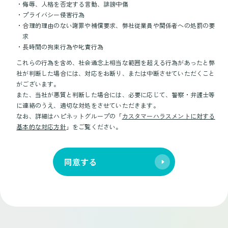
・
侮辱、人格を否定する言動、誹謗中傷
・
プライバシー侵害行為
・
合理的理由のない謝罪や補償要求、弊社従業員や関係者への処罰の要
求
・
長時間の拘束行為や叱責行為
これらの行為を含め、社会通念上相当な範囲を超える行為があったと弊
社が判断した場合には、対応をお断り、または中断させていただくこと
がございます。
また、当社が悪質と判断した場合には、必要に応じて、警察・弁護士等
に連絡のうえ、適切な対処をさせていただきます。
なお、詳細はハピネットグループの「
カスタマーハラスメントに対する
基本的な対応方針
」をご覧ください。
同意する