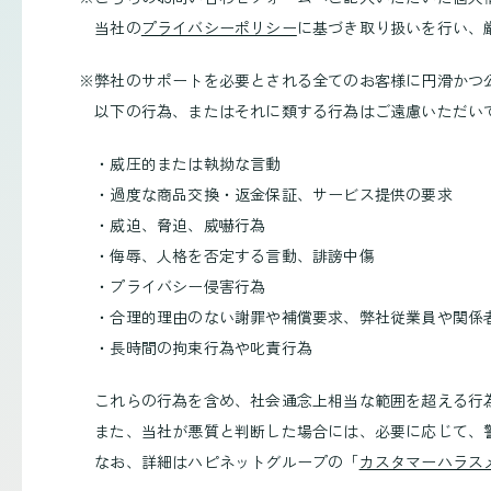
当社の
プライバシーポリシー
に基づき取り扱いを行い、
※
弊社のサポートを必要とされる全てのお客様に円滑かつ
以下の行為、またはそれに類する行為はご遠慮いただい
・
威圧的または執拗な言動
・
過度な商品交換・返金保証、サービス提供の要求
・
威迫、脅迫、威嚇行為
・
侮辱、人格を否定する言動、誹謗中傷
・
プライバシー侵害行為
・
合理的理由のない謝罪や補償要求、弊社従業員や関係
・
長時間の拘束行為や叱責行為
これらの行為を含め、社会通念上相当な範囲を超える行
また、当社が悪質と判断した場合には、必要に応じて、
なお、詳細はハピネットグループの「
カスタマーハラス