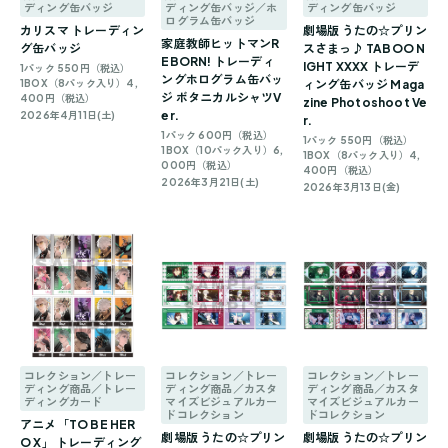
ディング缶バッジ
ディング缶バッジ／ホ
ディング缶バッジ
ログラム缶バッジ
カリスマ トレーディン
劇場版 うたの☆プリン
家庭教師ヒットマンR
グ缶バッジ
スさまっ♪ TABOO N
EBORN! トレーディ
IGHT XXXX トレーデ
1パック 550円（税込）
ングホログラム缶バッ
1BOX（8パック入り）4,
ィング缶バッジ Maga
ジ ボタニカルシャツV
400円（税込）
zine Photoshoot Ve
er.
2026年4月11日(土)
r.
1パック 600円（税込）
1パック 550円（税込）
1BOX（10パック入り）6,
1BOX（8パック入り）4,
000円（税込）
400円（税込）
2026年3月21日(土)
2026年3月13日(金)
コレクション／トレー
コレクション／トレー
コレクション／トレー
ディング商品／トレー
ディング商品／カスタ
ディング商品／カスタ
ディングカード
マイズビジュアルカー
マイズビジュアルカー
ドコレクション
ドコレクション
アニメ「TO BE HER
劇場版 うたの☆プリン
劇場版 うたの☆プリン
O X」 トレーディング