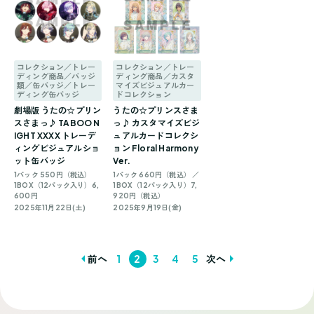
コレクション／トレー
コレクション／トレー
ディング商品／バッジ
ディング商品／カスタ
類／缶バッジ／トレー
マイズビジュアルカー
ディング缶バッジ
ドコレクション
劇場版 うたの☆プリン
うたの☆プリンスさま
スさまっ♪ TABOO N
っ♪ カスタマイズビジ
IGHT XXXX トレーデ
ュアルカードコレクシ
ィングビジュアルショ
ョン Floral Harmony
ット缶バッジ
Ver.
1パック 550円（税込）
1パック 660円（税込） ／
1BOX（12パック入り）6,
1BOX（12パック入り）7,
600円
920円（税込）
2025年11月22日(土)
2025年9月19日(金)
前へ
1
2
3
4
5
次へ
投
稿
ナ