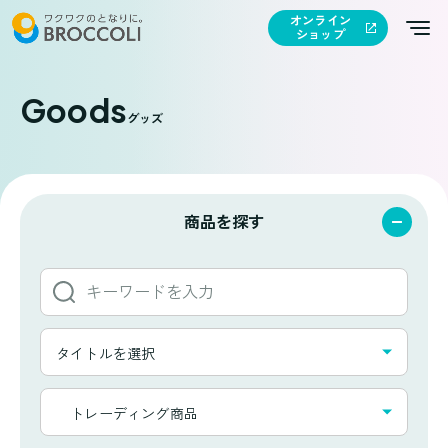
オンライン
ショップ
Goods
グッズ
商品を探す
キ
ー
ワ
タ
ー
タイトルを選択
イ
ド
ト
か
カ
ル
トレーディング商品
ら
テ
一