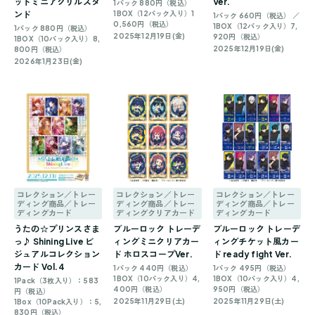
ットミニアクリルスタ
Ver.
1パック 880円（税込）
ンド
1BOX（12パック入り）1
1パック 660円（税込） ／
0,560円（税込）
1BOX（12パック入り）7,
1パック 880円（税込）
2025年12月19日(金)
920円（税込）
1BOX（10パック入り）8,
2025年12月19日(金)
800円（税込）
2026年1月23日(金)
コレクション／トレー
コレクション／トレー
コレクション／トレー
ディング商品／トレー
ディング商品／トレー
ディング商品／トレー
ディングカード
ディングクリアカード
ディングカード
うたの☆プリンスさま
ブルーロック トレーデ
ブルーロック トレーデ
っ♪ Shining Live ビ
ィングミニクリアカー
ィングチケット風カー
ジュアルコレクション
ド ホロスコープVer.
ド ready fight Ver.
カード Vol.4
1パック 440円（税込）
1パック 495円（税込）
1BOX（10パック入り）4,
1BOX（10パック入り）4,
1Pack（3枚入り）：583
400円（税込）
950円（税込）
円（税込）
2025年11月29日(土)
2025年11月29日(土)
1Box（10Pack入り）：5,
830円（税込）