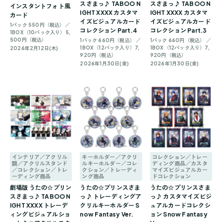
スさまっ♪ TABOO N
スさまっ♪ TABOO N
インスタントフォト風
IGHT XXXX カスタマ
IGHT XXXX カスタマ
カード
イズビジュアルカード
イズビジュアルカード
1パック 550円（税込）／
コレクション Part.4
コレクション Part.3
1BOX（10パック入り）5,
500円（税込）
1パック 660円（税込） ／
1パック 660円（税込） ／
1BOX（12パック入り）7,
1BOX（12パック入り）7,
2026年2月12日(木)
920円（税込）
920円（税込）
2026年1月30日(金)
2026年1月30日(金)
インテリア／アクリル
キーホルダー／アクリ
コレクション／トレー
類／アクリルスタンド
ルキーホルダー／コレ
ディング商品／カスタ
／コレクション／トレ
クション／トレーディ
マイズビジュアルカー
ーディング商品
ング商品
ドコレクション
劇場版 うたの☆プリン
うたの☆プリンスさま
うたの☆プリンスさま
スさまっ♪ TABOO N
っ♪ トレーディングア
っ♪ カスタマイズビジ
IGHT XXXX トレーデ
クリルキーホルダー S
ュアルカードコレクシ
ィングビジュアルショ
now Fantasy Ver.
ョン Snow Fantasy