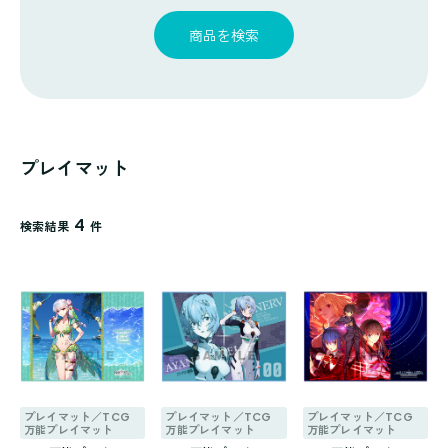
探
ゴ
覧
す
リ
商品を検索
一
覧
プレイマット
4
検索結果
件
プレイマット／TCG
プレイマット／TCG
プレイマット／TCG
万能プレイマット
万能プレイマット
万能プレイマット