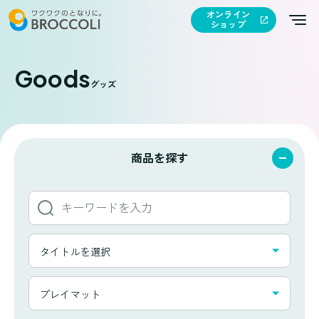
オンライン
ショップ
Goods
グッズ
商品を探す
キ
ー
ワ
タ
ー
タイトルを選択
イ
ド
ト
か
カ
ル
プレイマット
ら
テ
一