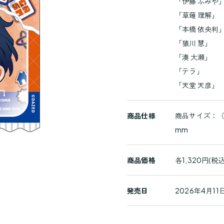
「伊藤 ふみや
詳
「草薙 理解」
細
「本橋 依央利
「猿川 慧」
「湊 大瀬」
「テラ」
「天堂 天彦」
商品仕様
商品サイズ：（
mm
商品価格
各1,320円(税込
発売日
2026年4月11日