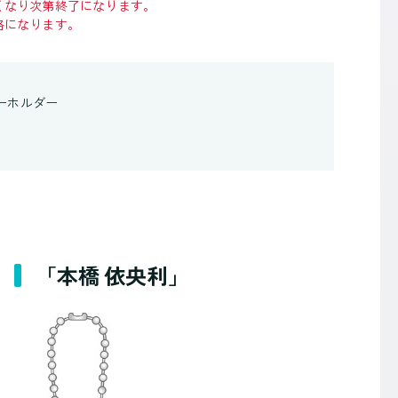
くなり次第終了になります。
格になります。
ーホルダー
「本橋 依央利」