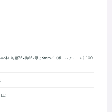
」
」
本体）約縦75×横65×厚さ6mm／（ボールチェーン）100
)
(土)