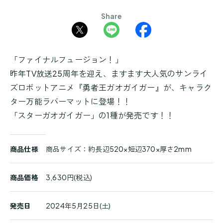
Share
「ファイナルフュージョン！」
昨年TV放送25周年を迎え、ますます大人気のサンライ
ズロボットアニメ『勇者王ガオガイガー』が、キャラク
ター万能ラバーマットに登場！！
「スターガオガイガー」の1種が発売です！！
商
商品仕様
商品サイズ：約長辺520×短辺370×厚さ2mm
品
詳
細
商品価格
3,630円(税込)
発売日
2024年5月25日(土)