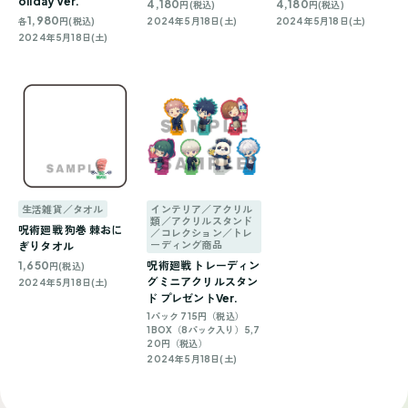
oliday Ver.
4,180
4,180
円(税込)
円(税込)
1,980
各
円(税込)
2024年5月18日(土)
2024年5月18日(土)
2024年5月18日(土)
生活雑貨／タオル
インテリア／アクリル
類／アクリルスタンド
呪術廻戦 狗巻 棘おに
／コレクション／トレ
ーディング商品
ぎりタオル
1,650
呪術廻戦 トレーディン
円(税込)
グミニアクリルスタン
2024年5月18日(土)
ド プレゼントVer.
1パック 715円（税込）
1BOX（8パック入り）5,7
20円（税込）
2024年5月18日(土)