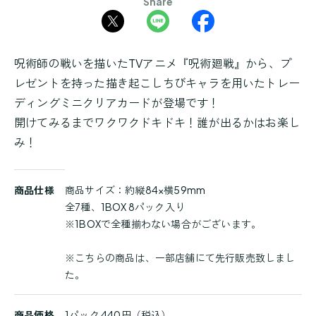
Share
呪術師の戦いを描いたTVアニメ『呪術廻戦』から、プ
レゼントを持った描き起こしちびキャラを用いたトレー
ディングミニクリアカードが登場です！
開けてみるまでワクワクドキドキ！誰が出るかはお楽し
み！
商
商品仕様
商品サイズ：約縦84×横59mm
品
全7種、1BOX 8パック入り
詳
※1BOXで全種揃わない場合がございます。
細
※こちらの商品は、一部店舗にて先行販売致しまし
た。
商品価格
1パック 440円（税込）