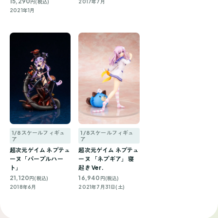
15,290
円(税込)
2017年7月
2021年1月
1/8スケールフィギュ
1/8スケールフィギュ
ア
ア
超次元ゲイム ネプテュ
超次元ゲイム ネプテュ
ーヌ「パープルハー
ーヌ 「ネプギア」 寝
ト」
起き Ver.
21,120
16,940
円(税込)
円(税込)
2018年6月
2021年7月31日(土)