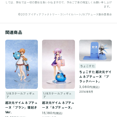
しては、弊社では一切の責任を負いかねますので、予めご了承の程宜しくお願い申し上げ
ます。
©2013 アイディアファクトリー・コンパイルハート/ネプテューヌ製作委員会
関連商品
ちょこすた
ちょこすた 超次元ゲイ
ム ネプテューヌ 「ブ
ラックハート」
3,080
円(税込)
2016年8月
1/8スケールフィギュ
1/8スケールフィギュ
ア
ア
超次元ゲイム ネプテュ
超次元ゲイム ネプテュ
ーヌ「ブラン」寝起き
ーヌ「ネプテューヌ」
Ver.
15,180
円(税込)