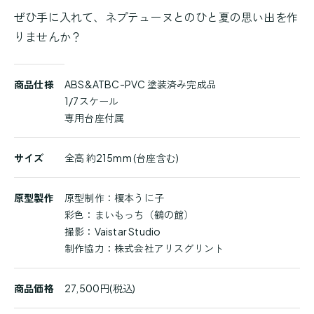
ぜひ手に入れて、ネプテューヌとのひと夏の思い出を作
りませんか？
商
商品仕様
ABS&ATBC-PVC 塗装済み完成品
品
1/7スケール
詳
専用台座付属
細
サイズ
全高 約215mm (台座含む)
原型製作
原型制作：榎本うに子
彩色：まいもっち（鶴の館）
撮影：Vaistar Studio
制作協力：株式会社アリスグリント
商品価格
27,500円(税込)