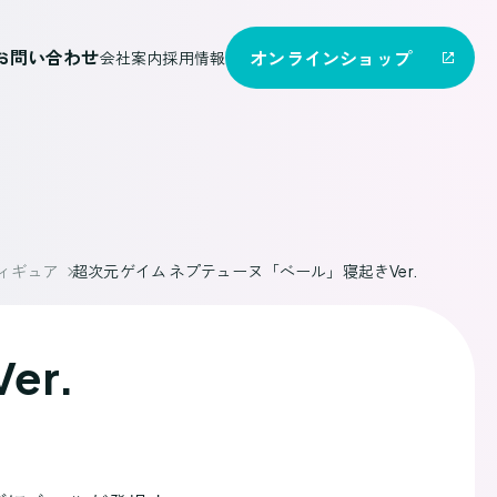
お問い合わせ
オンライン
ショップ
会社案内
採用情報
ィギュア
超次元ゲイム ネプテューヌ「ベール」寝起きVer.
r.