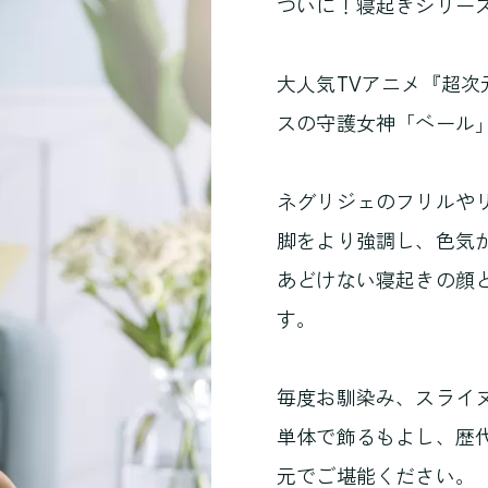
ついに！寝起きシリー
大人気TVアニメ『超次
スの守護女神「ベール
ネグリジェのフリルや
脚をより強調し、色気
あどけない寝起きの顔
す。
毎度お馴染み、スライ
単体で飾るもよし、歴
元でご堪能ください。