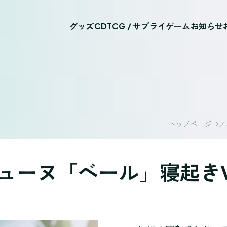
グッズ
CD
TCG / サプライ
ゲーム
お知らせ
トップページ
フ
ューヌ「ベール」寝起きVe