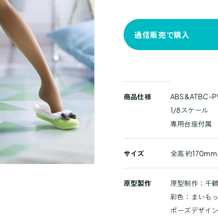
通信販売で購入
商
商品仕様
ABS&ATBC-
品
1/8スケール
詳
専用台座付属
細
サイズ
全高 約170mm
原型製作
原型制作：千
彩色：まいも
ポーズデザイ