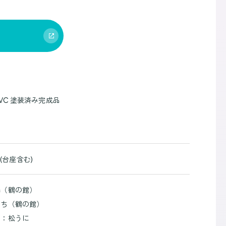
PVC 塗装済み完成品
 (台座含む)
鶴（鶴の館）
っち（鶴の館）
ン：松うに