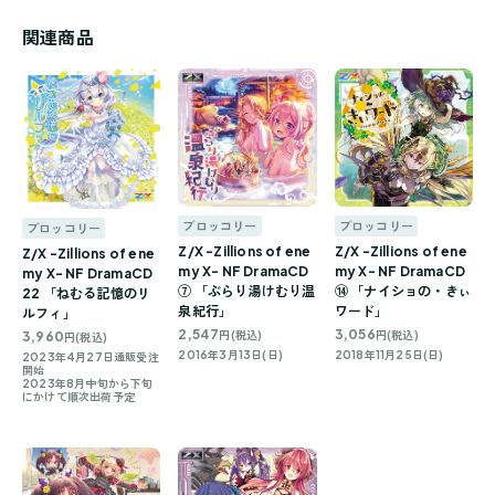
関連商品
ブロッコリー
ブロッコリー
ブロッコリー
Z/X -Zillions of ene
Z/X -Zillions of ene
Z/X -Zillions of ene
my X- NF DramaCD
my X- NF DramaCD
my X- NF DramaCD
⑦ 「ぶらり湯けむり温
⑭ 「ナイショの・きぃ
22 「ねむる記憶のリ
泉紀行」
ワード」
ルフィ」
2,547
3,056
3,960
円(税込)
円(税込)
円(税込)
2016年3月13日(日)
2018年11月25日(日)
2023年4月27日通販受注
開始
2023年8月中旬から下旬
にかけて順次出荷予定