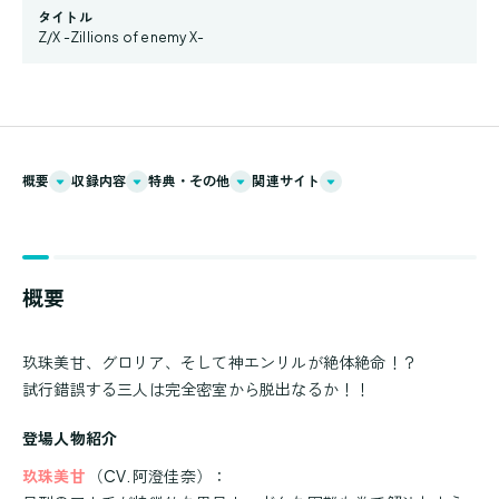
タイトル
Z/X -Zillions of enemy X-
概要
収録内容
特典・その他
関連サイト
概要
玖珠美甘、グロリア、そして神エンリルが絶体絶命！？
試行錯誤する三人は完全密室から脱出なるか！！
登場人物紹介
玖珠美甘
（
CV.
阿澄佳奈）：