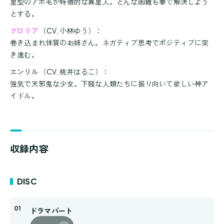
星型のアホ毛が特徴的な異星人。どんな困難も拳で解決しよう
とする。
グロリア
（
CV.
小林ゆう）：
巻き込まれ体質のお姉さん。ネガティブ思考でポジティブに突
き進む。
エンリル
（
CV.
桃井はるこ）：
強気で天邪鬼な少女。下賤な人類たちに振り向いて欲しい神ア
イドル。
収録内容
DISC
ドラマパート