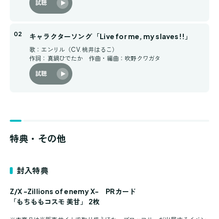
試聴
キャラクターソング 「Live for me, my slaves!!」
歌：エンリル（CV. 桃井はるこ）
作詞：真鍋ひでたか 作曲・編曲：吹野クワガタ
試聴
特典・その他
封入特典
Z/X -Zillions of enemy X- PRカード
「
もちももコスモ 美甘
」 2枚