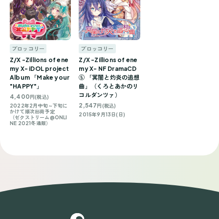
ブロッコリー
ブロッコリー
Z/X -Zillions of ene
Z/X -Zillions of ene
my X- iDOL project
my X- NF DramaCD
Album 「Make your
⑤ 「冥闇と灼炎の追想
"HAPPY"」
曲」（くろとあかのリ
コルダンツァ）
4,400
円(税込)
2,547
2022年2月中旬～下旬に
円(税込)
かけて順次出荷予定
2015年9月13日(日)
（ゼクストリーム@ONLI
NE 2021冬通販）