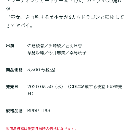
トレーディングカードゲーム「Z/X」のドラマCD第17
弾！
〝巫女〟を自称する美少女が6人もドラゴンと転校して
きてヤバイ。
商
出演
佐倉綾音／洲崎綾／西明日香
品
早見沙織／今井麻美／桑島法子
詳
細
商品価格
3,300円(税込)
発売日
2020.08.30（水）（CDに記載する便宜上の発売
日）
規格品番
BRDR-1183
※
商品価格は発売日当時の価格になります。