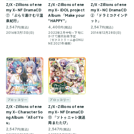
Z/X -Zillions of ene
Z/X -Zillions of ene
Z/X -Zillions of ene
my X- NF DramaCD
my X- iDOL project
my X- NC DramaCD
⑦ 「ぶらり湯けむり温
Album 「Make your
② 「ドラミコクインテ
泉紀行」
"HAPPY"」
ット」
2,547
4,400
2,547
円(税込)
円(税込)
円(税込)
2016年3月13日(日)
2022年2月中旬～下旬に
2014年12月28日(日)
かけて順次出荷予定
（ゼクストリーム@ONLI
NE 2021冬通販）
ブロッコリー
ブロッコリー
Z/X -Zillions of ene
Z/X -Zillions of ene
my X- Character So
my X- NF DramaCD
ng Album 「All of Yo
⑪ 「ソトゥニャシ放送
u」
局またたび」
2,547
2,547
円(税込)
円(税込)