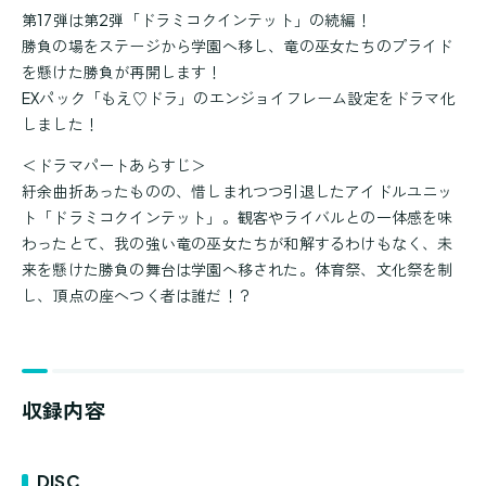
第17弾は第2弾「ドラミコクインテット」の続編！
勝負の場をステージから学園へ移し、竜の巫女たちのプライド
を懸けた勝負が再開します！
EXパック「もえ♡ドラ」のエンジョイフレーム設定をドラマ化
しました！
＜ドラマパートあらすじ＞
紆余曲折あったものの、惜しまれつつ引退したアイドルユニッ
ト「ドラミコクインテット」。観客やライバルとの一体感を味
わったとて、我の強い竜の巫女たちが和解するわけもなく、未
来を懸けた勝負の舞台は学園へ移された。体育祭、文化祭を制
し、頂点の座へつく者は誰だ！？
収録内容
DISC