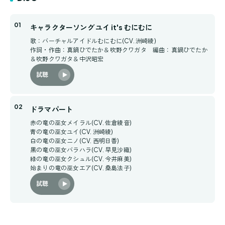
キャラクターソング ユイ it's むにむに
歌：バーチャルアイドルむにむに(CV. 洲崎綾)
作詞・作曲：真鍋ひでたか＆吹野クワガタ 編曲：真鍋ひでたか
＆吹野クワガタ＆中沢昭宏
試聴
ドラマパート
赤の竜の巫女メイラル(CV. 佐倉綾音)
青の竜の巫女ユイ(CV. 洲崎綾)
白の竜の巫女ニノ(CV. 西明日香)
黒の竜の巫女バラハラ(CV. 早見沙織)
緑の竜の巫女クシュル(CV. 今井麻美)
始まりの竜の巫女エア(CV. 桑島法子)
試聴