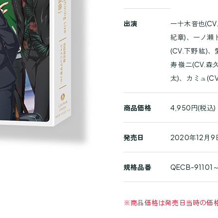
商
出演
一十木音也(CV
品
紀章)、一ノ瀬ト
詳
(CV.下野 紘)
細
寿 嶺二(CV.
太)、カミュ(C
商品価格
4,950円(税込)
発売日
2020年12月9
規格品番
QECB-91101
※
商品価格は発売日当時の価