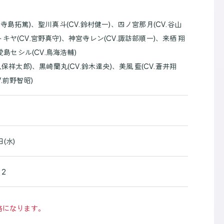
.寺島拓篤)、聖川真斗(CV.鈴村健一)、四ノ宮那月(CV.谷山
キヤ(CV.宮野真守)、神宮寺レン(CV.諏訪部順一)、来栖 翔
、愛島セシル(CV.鳥海浩輔)
森久保祥太郎)、黒崎蘭丸(CV.鈴木達央)、美風 藍(CV.蒼井翔
V.前野智昭)
日(水)
～2
格になります。