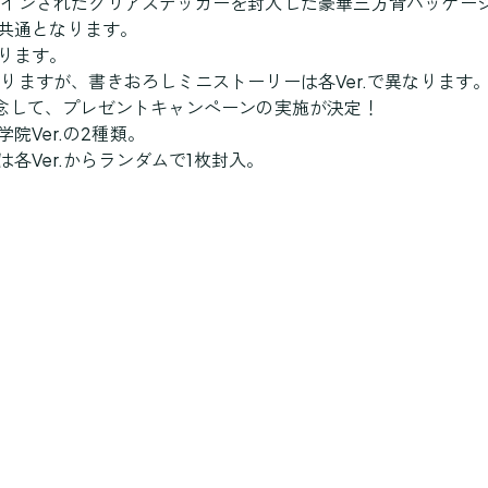
ザインされたクリアステッカーを封入した豪華三方背パッケー
て共通となります。
なります。
りますが、書きおろしミニストーリーは各Ver.で異なります
念して、プレゼントキャンペーンの実施が決定！
院Ver.の2種類。
は各Ver.からランダムで1枚封入。