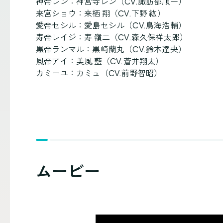
神帝レン：神宮寺レン（CV.諏訪部順一）
来宮ショウ：来栖 翔（CV.下野 紘）
愛帝セシル：愛島セシル（CV.鳥海浩輔）
寿帝レイジ：寿 嶺二（CV.森久保祥太郎）
黒帝ランマル：黒崎蘭丸（CV.鈴木達央）
風帝アイ：美風 藍（CV.蒼井翔太）
カミーユ：カミュ（CV.前野智昭）
ムービー