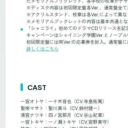
たメモリアルブックレット、各学校の校章がデ
※ディスク内容は初回限定盤各Ver.、通常盤全
※アクリルスタンド、校章は各Ver.によって異
※メモリアルブックレットの内容は基本共通とな
「シャニライ」初めてのドラマCDリリースを記
キャンペーンはシャイニング学園Ver.とノーブル学
初回限定盤には両Ver.の応募券を封入。通常盤に
詳しくはこちら
CAST
一宮オトヤ：一十木音也（CV.寺島拓篤）
聖帝マサト：聖川真斗（CV.鈴村健一）
清宮ナツキ：四ノ宮那月（CV.谷山紀章）
一宮トキヤ：一ノ瀬トキヤ（CV.宮野真守）