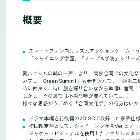
概要
スマートフォン向けリズムアクションゲーム「うたの☆
「シャイニング学園」「ノーブル学院」シリーズ
愛帝セシルの鶴の一声により、両校合同での文化祭
カフェ「Green Summit」も巻き込んで、一癖も
時に仲良く、時に腹を探り合いながら準備に奮闘！
しかし、その裏では不穏な噂が流れていて……。
様々な思惑がうごめく「合同文化祭」の行方はいか
ドラマ本編を前後編の2DISCで収録した豪華仕
初回限定盤として、シャイニング学園Ver.とノー
ジャケットビジュアルを使用したアクリルスタンド