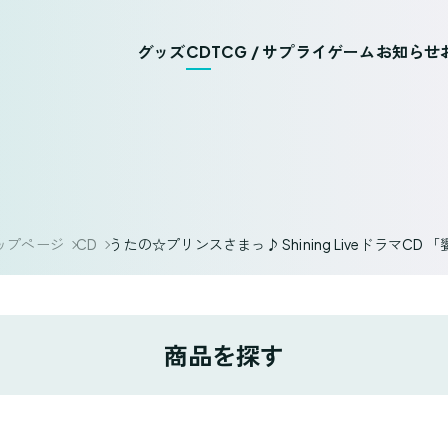
グッズ
CD
TCG / サプライ
ゲーム
お知らせ
ップページ
CD
うたの☆プリンスさまっ♪ Shining LiveドラマC
商品を探す