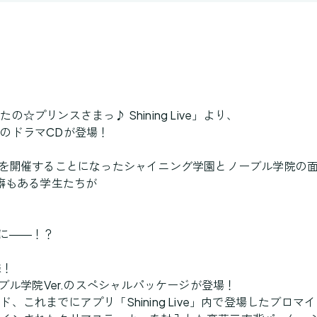
プリンスさまっ♪ Shining Live」より、
のドラマCDが登場！
を開催することになったシャイニング学園とノーブル学院の
二癖もある学生たちが
に――！？
様！
ブル学院Ver.のスペシャルパッケージが登場！
、これまでにアプリ「Shining Live」内で登場したブロ