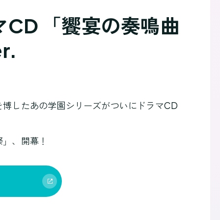
ラマCD 「饗宴の奏鳴曲
.
を博したあの学園シリーズがついにドラマCD
祭」、開幕！