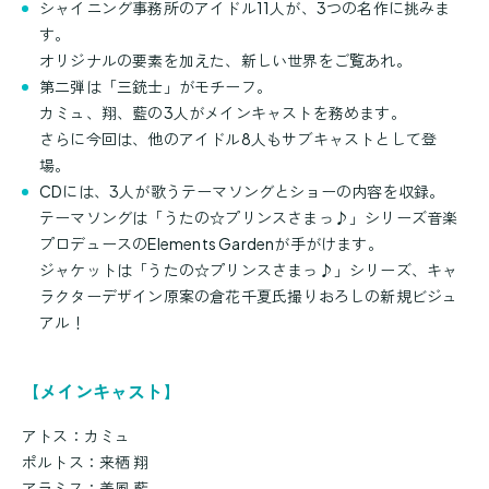
シャイニング事務所のアイドル11人が、3つの名作に挑みま
す。
オリジナルの要素を加えた、新しい世界をご覧あれ。
第二弾は「三銃士」がモチーフ。
カミュ、翔、藍の3人がメインキャストを務めます。
さらに今回は、他のアイドル8人もサブキャストとして登
場。
CDには、3人が歌うテーマソングとショーの内容を収録。
テーマソングは「うたの☆プリンスさまっ♪」シリーズ音楽
プロデュースのElements Gardenが手がけます。
ジャケットは「うたの☆プリンスさまっ♪」シリーズ、キャ
ラクターデザイン原案の倉花千夏氏撮りおろしの新規ビジュ
アル！
【メインキャスト】
アトス：カミュ
ポルトス：来栖 翔
アラミス：美風 藍