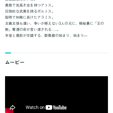
勇敢で気高き志を持つアトス。
圧倒的な武勇を誇るポルトス。
聡明で知略に長けたアラミス。
主義主張も違い、争いが絶えない3人の元に、極秘裏に「王の
剣」奪還の命が言い渡される……。
本音と建前が交錯する、群像劇の始まり、始まり―
ムービー