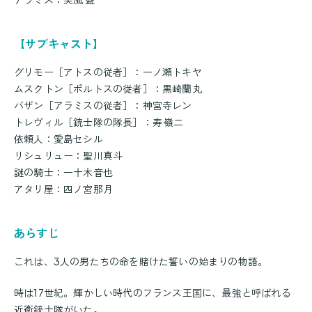
【サブキャスト】
グリモー［アトスの従者］：一ノ瀬トキヤ
ムスクトン［ポルトスの従者］：黒崎蘭丸
バザン［アラミスの従者］：神宮寺レン
トレヴィル［銃士隊の隊長］：寿 嶺二
依頼人：愛島セシル
リシュリュー：聖川真斗
謎の騎士：一十木音也
アタリ屋：四ノ宮那月
あらすじ
これは、3人の男たちの命を賭けた誓いの始まりの物語。
時は17世紀。輝かしい時代のフランス王国に、最強と呼ばれる
近衛銃士隊がいた。