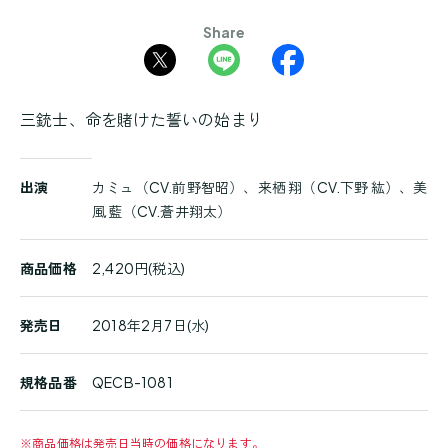
Share
三銃士、命を賭けた誓いの始まり
商
出演
カミュ（CV.前野智昭）、来栖 翔（CV.下野 紘）、美
品
風 藍（CV.蒼井翔太）
詳
細
商品価格
2,420円(税込)
発売日
2018年2月7日(水)
規格品番
QECB-1081
※
商品価格は発売日当時の価格になります。