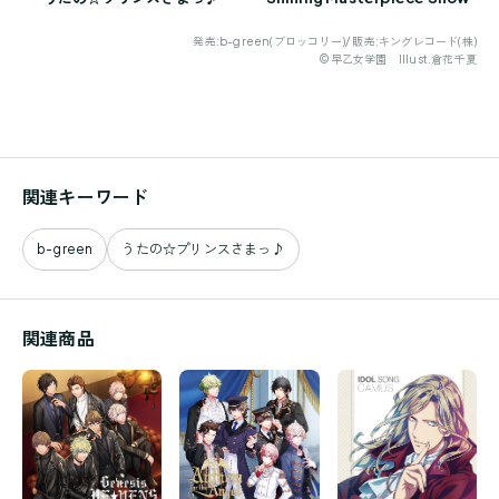
発売:b-green(ブロッコリー)/ 販売:キングレコード(株)
©早乙女学園 Illust.倉花千夏
関連キーワード
b-green
うたの☆プリンスさまっ♪
関連商品