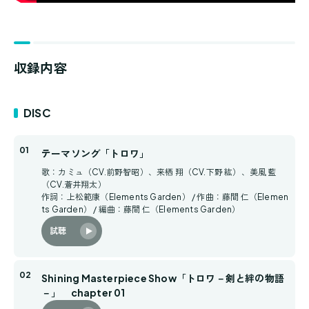
収録内容
DISC
テーマソング「トロワ」
歌：カミュ（CV.前野智昭）、来栖 翔（CV.下野 紘）、美風 藍
（CV.蒼井翔太）
作詞：上松範康（Elements Garden） / 作曲：藤間 仁（Elemen
ts Garden） / 編曲：藤間 仁（Elements Garden）
試聴
Shining Masterpiece Show「トロワ－剣と絆の物語
－」 chapter 01