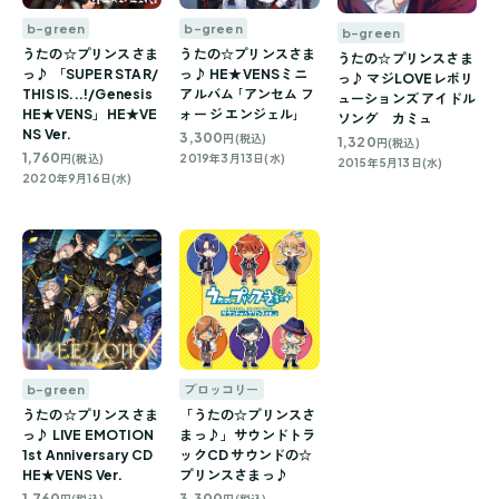
b-green
b-green
b-green
うたの☆プリンスさま
うたの☆プリンスさま
うたの☆プリンスさま
っ♪ HE★VENSミニ
っ♪ 「SUPER STAR/
っ♪ マジLOVEレボリ
アルバム ｢アンセム フ
THIS IS...!/Genesis
ューションズ アイドル
ォー ジ エンジェル｣
HE★VENS」HE★VE
ソング カミュ
NS Ver.
3,300
円(税込)
1,320
円(税込)
1,760
2019年3月13日(水)
円(税込)
2015年5月13日(水)
2020年9月16日(水)
b-green
ブロッコリー
うたの☆プリンスさま
「うたの☆プリンスさ
っ♪ LIVE EMOTION
まっ♪」サウンドトラ
1st Anniversary CD
ックCD サウンドの☆
HE★VENS Ver.
プリンスさまっ♪
1,760
3,300
円(税込)
円(税込)