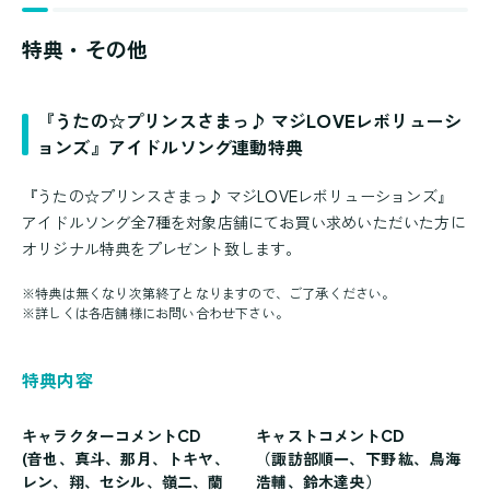
特典・その他
『うたの☆プリンスさまっ♪ マジLOVEレボリューシ
ョンズ』アイドルソング連動特典
『うたの☆プリンスさまっ♪ マジLOVEレボリューションズ』
アイドルソング全7種を対象店舗にてお買い求めいただいた方に
オリジナル特典をプレゼント致します。
※
特典は無くなり次第終了となりますので、ご了承ください。
※
詳しくは各店舗様にお問い合わせ下さい。
特典内容
キャラクターコメントCD
キャストコメントCD
(音也、真斗、那月、トキヤ、
（諏訪部順一、下野 紘、鳥海
レン、翔、セシル、嶺二、蘭
浩輔、鈴木達央）