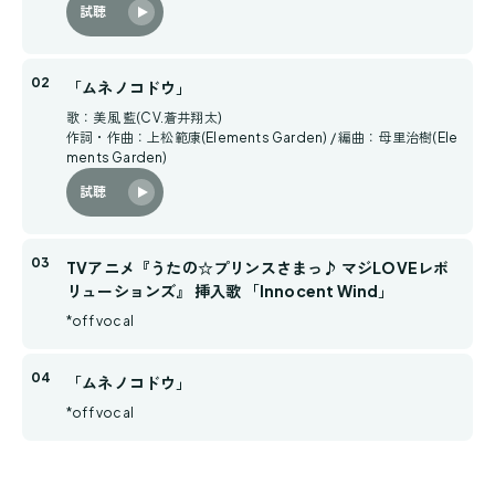
試聴
「ムネノコドウ」
歌：美風 藍(CV.蒼井翔太)
作詞・作曲：上松範康(Elements Garden) / 編曲：母里治樹(Ele
ments Garden)
試聴
TVアニメ『うたの☆プリンスさまっ♪ マジLOVEレボ
リューションズ』 挿入歌 「Innocent Wind」
*off vocal
「ムネノコドウ」
*off vocal