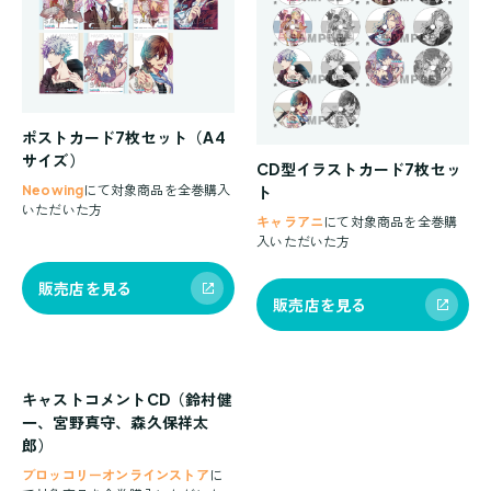
ポストカード7枚セット（A4
サイズ）
CD型イラストカード7枚セッ
ト
Neowing
にて対象商品を全巻購入
いただいた方
キャラアニ
にて対象商品を全巻購
入いただいた方
販売店を見る
販売店を見る
キャストコメントCD（鈴村健
一、宮野真守、森久保祥太
郎）
ブロッコリーオンラインストア
に