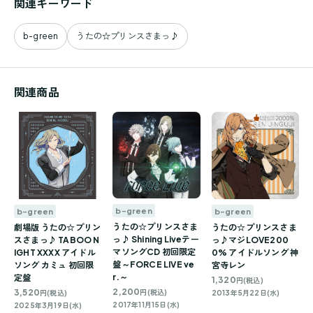
関連キーワード
b-green
うたの☆プリンスさまっ♪
関連商品
b-green
b-green
b-green
うたの☆プリンスさま
劇場版 うたの☆プリン
うたの☆プリンスさま
っ♪ Shining Liveテー
スさまっ♪ TABOO N
っ♪マジLOVE200
マソングCD 初回限定
IGHT XXXX アイドル
0% アイドルソング 神
盤～FORCE LIVE ve
ソング カミュ 初回限
宮寺レン
r.～
定盤
1,320
円(税込)
2,200
3,520
円(税込)
円(税込)
2013年5月22日(水)
2017年11月15日(水)
2025年3月19日(水)