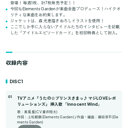
登場！ 毎週1枚、計7枚発売予定！！
今回もElements Gardenが楽曲全面プロデュース！ハイクオ
リティな楽曲をお約束します。
ジャケットは、森 光恵描きおろしイラストを使用！
ここでしか手に入らないアイドルたちのインタビューを記載
した「アイドルエピソードカード」を初回特典として封入。
収録内容
DISC1
TVアニメ『うたの☆プリンスさまっ♪ マジLOVEレボ
リューションズ』 挿入歌 「Innocent Wind」
歌：美風 藍(CV.蒼井翔太)
作詞：上松範康(Elements Garden) / 作曲・編曲：藤田淳平(Ele
ments Garden)