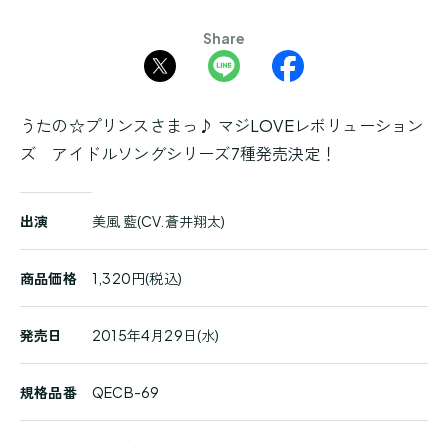
Share
うたの☆プリンスさまっ♪ マジLOVEレボリューション
ズ アイドルソングシリーズ7種発売決定！
商
出演
美風 藍(CV.蒼井翔太)
品
詳
細
商品価格
1,320円(税込)
発売日
2015年4月29日(水)
規格品番
QECB-69