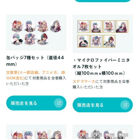
缶バッジ7種セット（直径44
・マイクロファイバーミニタ
mm）
オル7枚セット
文教堂(※一部店舗。アニメガ、JB
（縦100ｍｍ×横100ｍｍ）
OOK含む)
にて対象商品を全巻購入
ステラワース
にて対象商品を全巻
いただいた方
購入いただいた方
販売店を見る
販売店を見る