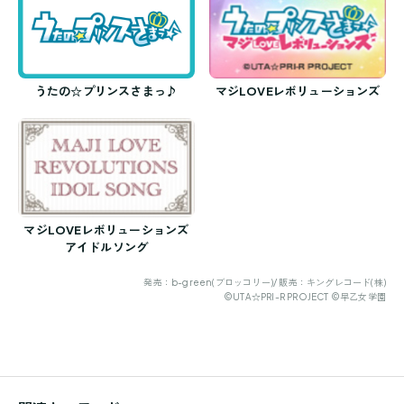
うたの☆プリンスさまっ♪
マジLOVEレボリューションズ
マジLOVEレボリューションズ
アイドルソング
発売：b-green(ブロッコリー)/ 販売：キングレコード(株)
©UTA☆PRI-R PROJECT ©早乙女学園