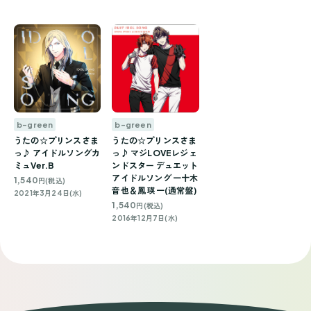
b-green
b-green
うたの☆プリンスさま
うたの☆プリンスさま
っ♪ マジLOVEレジェ
っ♪ アイドルソングカ
ンドスター デュエット
ミュVer.B
アイドルソング 一十木
1,540
円(税込)
音也＆鳳 瑛一(通常盤)
2021年3月24日(水)
1,540
円(税込)
2016年12月7日(水)