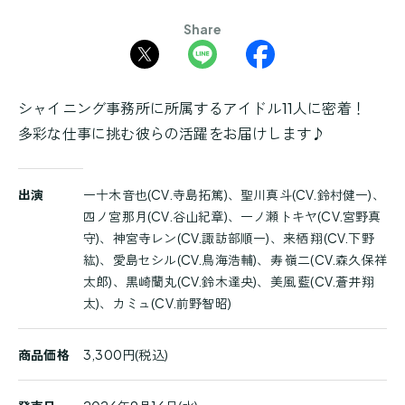
Share
シャイニング事務所に所属するアイドル11人に密着！
多彩な仕事に挑む彼らの活躍をお届けします♪
商
出演
一十木音也(CV.寺島拓篤)、聖川真斗(CV.鈴村健一)、
品
四ノ宮那月(CV.谷山紀章)、一ノ瀬トキヤ(CV.宮野真
詳
守)、神宮寺レン(CV.諏訪部順一)、来栖 翔(CV.下野
細
紘)、愛島セシル(CV.鳥海浩輔)、寿 嶺二(CV.森久保祥
太郎)、黒崎蘭丸(CV.鈴木達央)、美風 藍(CV.蒼井翔
太)、カミュ(CV.前野智昭)
商品価格
3,300円(税込)