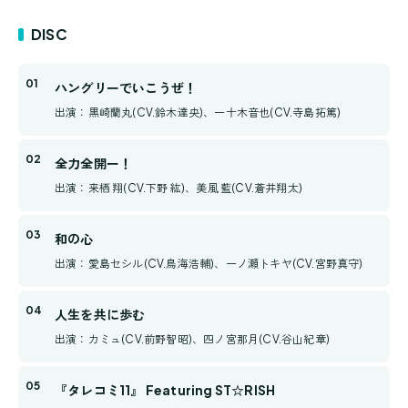
DISC
ハングリーでいこうぜ！
出演：黒崎蘭丸(CV.鈴木達央)、一十木音也(CV.寺島拓篤)
全力全開ー！
出演：来栖 翔(CV.下野 紘)、美風 藍(CV.蒼井翔太)
和の心
出演：愛島セシル(CV.鳥海浩輔)、一ノ瀬トキヤ(CV.宮野真守)
人生を共に歩む
出演：カミュ(CV.前野智昭)、四ノ宮那月(CV.谷山紀章)
『タレコミ11』 Featuring ST☆RISH