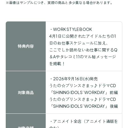
※画像はサンプルにつき、実際の商品と多少異なる場合があります。
・WORK STYLE BOOK
4月1日に公開されたアイドルたちの1
日のお仕事スケジュールに加え、
特典内容
ここでしか読めないお仕事に関するQ
＆Aやタレコミ11のマル秘メッセージ
を掲載！
・2026年9月16日(水)発売
うたの☆プリンスさまっ♪ドラマCD
対象商品
「SHINING IDOLS’ WORKDAY」 前編
うたの☆プリンスさまっ♪ドラマCD
「SHINING IDOLS’ WORKDAY」 後編
・
アニメイト全店（アニメイト通販を
対象店舗
含む）