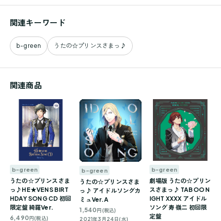
関連キーワード
b-green
うたの☆プリンスさまっ♪
関連商品
b-green
b-green
b-green
うたの☆プリンスさま
劇場版 うたの☆プリン
うたの☆プリンスさま
っ♪HE★VENS BIRT
スさまっ♪ TABOO N
っ♪ アイドルソングカ
HDAY SONG CD 初回
IGHT XXXX アイドル
ミュVer.A
限定盤 綺羅Ver.
ソング 寿 嶺二 初回限
1,540
円(税込)
定盤
6,490
円(税込)
2021年3月24日(水)