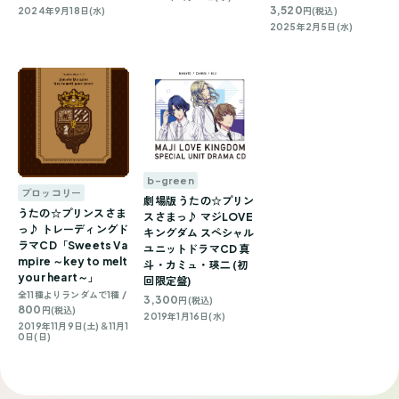
3,520
2024年9月18日(水)
円(税込)
2025年2月5日(水)
b-green
ブロッコリー
劇場版 うたの☆プリン
うたの☆プリンスさま
スさまっ♪ マジLOVE
っ♪ トレーディングド
キングダム スペシャル
ラマCD「Sweets Va
ユニットドラマCD 真
mpire ～key to melt
斗・カミュ・瑛二 (初
your heart～」
回限定盤)
全11種よりランダムで1種 /
3,300
円(税込)
800
円(税込)
2019年1月16日(水)
2019年11月9日(土)＆11月1
0日(日)