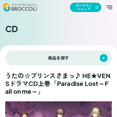
オンライン
ショップ
CD
商品を探す
うたの☆プリンスさまっ♪ HE★VEN
SドラマCD上巻「Paradise Lost～F
all on me～」