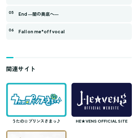
End ―闇の奥底へ―
Fall on me*off vocal
関連サイト
うたの☆プリンスさまっ♪
HE★VENS OFFICIAL SITE