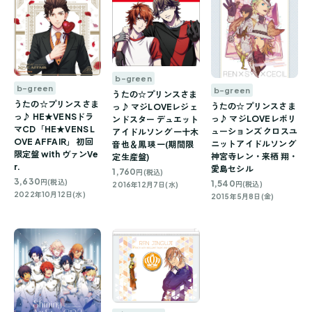
b-green
b-green
b-green
うたの☆プリンスさま
うたの☆プリンスさま
うたの☆プリンスさま
っ♪ マジLOVEレジェ
っ♪ HE★VENSドラ
っ♪ マジLOVEレボリ
ンドスター デュエット
マCD「HE★VENS L
ューションズ クロスユ
アイドルソング 一十木
OVE AFFAIR」 初回
ニットアイドルソング
音也＆鳳 瑛一(期間限
限定盤 with ヴァンVe
神宮寺レン・来栖 翔・
定生産盤)
r.
愛島セシル
1,760
円(税込)
3,630
円(税込)
1,540
円(税込)
2016年12月7日(水)
2022年10月12日(水)
2015年5月8日(金)