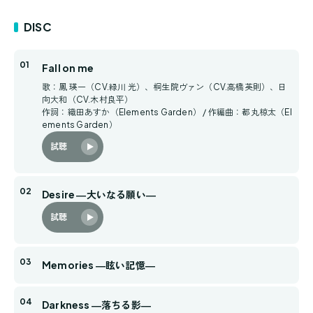
DISC
Fall on me
歌：鳳 瑛一（CV.緑川 光）、桐生院ヴァン（CV.高橋英則）、日
向大和（CV.木村良平）
作詞：織田あすか（Elements Garden） / 作編曲：都丸椋太（El
ements Garden）
試聴
Desire ―大いなる願い―
試聴
Memories ―眩い記憶―
Darkness ―落ちる影―