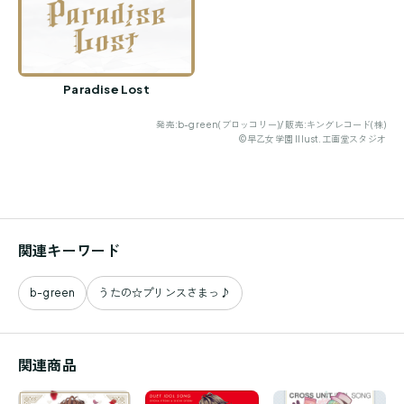
Paradise Lost
発売:b-green(ブロッコリー)/ 販売:キングレコード(株)
©早乙女学園 Illust.工画堂スタジオ
関連キーワード
b-green
うたの☆プリンスさまっ♪
関連商品