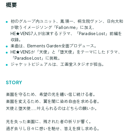
概要
初のグループ内ユニット、鳳 瑛一、桐生院ヴァン、日向大和
が歌うイメージソング「Fall on me」に加え、
HE★VENS7人が出演するドラマ、「Paradise Lost」前編を
収録。
楽曲は、Elements Garden全面プロデュース。
HE★VENSが「天使」と「堕天使」をテーマにしたドラマ、
「Paradise Lost」に挑戦。
ジャケットビジュアルは、工画堂スタジオが担当。
STORY
楽園を守るため、希望の光を纏い信じ続ける者。
楽園を変えるため、翼を闇に染め自由を求める者。
天使と堕天使……叶えられるのはどちらの願いか。
光を失った楽園に、残された者の祈りが響く。
過ぎ去りし日々に想いを馳せ、答えを探し求める。