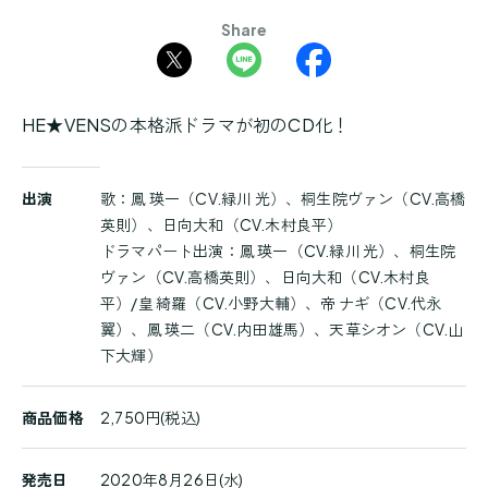
Share
HE★VENSの本格派ドラマが初のCD化！
商
出演
歌：鳳 瑛一（CV.緑川 光）、桐生院ヴァン（CV.高橋
品
英則）、日向大和（CV.木村良平）
詳
ドラマパート出演：鳳 瑛一（CV.緑川 光）、桐生院
細
ヴァン（CV.高橋英則）、日向大和（CV.木村良
平）/皇 綺羅（CV.小野大輔）、帝 ナギ（CV.代永
翼）、鳳 瑛二（CV.内田雄馬）、天草シオン（CV.山
下大輝）
商品価格
2,750円(税込)
発売日
2020年8月26日(水)