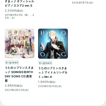
さまっ♪ オフィシャル
2026年1月7日(水)
ピアノスコア2 ver.S
3,300
円(税込)
2011年9月23日（金）、2
4日（土）
b-green
b-green
うたの☆プリンスさま
うたの☆プリンスさま
っ♪ SHINING BIRTH
っ♪ アイドルソングカ
DAY SONG CD 通常
ミュVer.A
盤
1,540
円(税込)
3,850
円(税込)
2021年3月24日(水)
2023年5月24日(水)