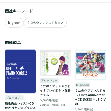
関連キーワード
b-green
うたの☆プリンスさまっ♪
関連商品
ブロッコリー
b-green
うたの☆プリンスさま
うたの☆プリンスさま
っ♪プレイボタン 愛島
っ♪15th Anniversar
セシル
ブロッコリー
y CD 通常盤 MUSIC V
3,565
円(税込)
龍也先生レッスンCD
er.
2014年11月8日、9日
付き うたの☆プリンス
1,760
円(税込)