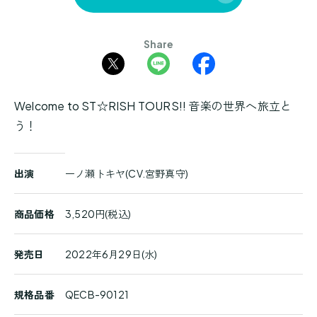
Share
Welcome to ST☆RISH TOURS!! 音楽の世界へ旅立と
う！
商
出演
一ノ瀬トキヤ(CV.宮野真守)
品
詳
細
商品価格
3,520円(税込)
発売日
2022年6月29日(水)
規格品番
QECB-90121