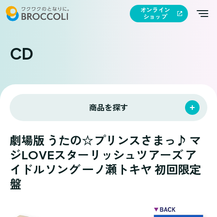
オンライン
ショップ
CD
商品を探す
劇場版 うたの☆プリンスさまっ♪ マ
ジLOVEスターリッシュツアーズ ア
イドルソング 一ノ瀬トキヤ 初回限定
盤