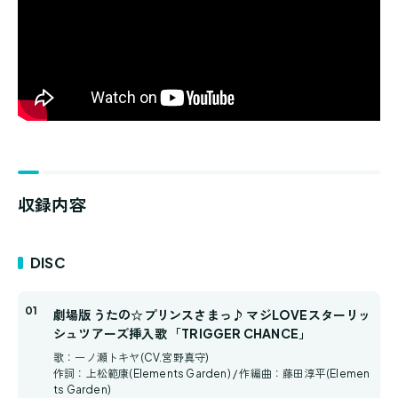
収録内容
DISC
劇場版 うたの☆プリンスさまっ♪ マジLOVEスターリッ
シュツアーズ挿入歌 「TRIGGER CHANCE」
歌：一ノ瀬トキヤ(CV.宮野真守)
作詞：上松範康(Elements Garden) / 作編曲：藤田淳平(Elemen
ts Garden)