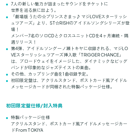
7人の新しい魅力が詰まったサウンドをチケットに
世界を巡る旅に出よう。
「劇場版 うたの☆プリンスさまっ♪ マジLOVEスターリッシ
ュツアーズ」より、ST☆RISHのアイドルソングシリーズが登
場！
メンバー7名のソロCDとクロスユニットCDを4ヶ月連続・隔
週リリース！
第4弾、アイドルソング 一ノ瀬トキヤに収録される、マジLO
VEスターリッシュツアーズ挿入歌「TRIGGER CHANCE」
は、ブロードウェイをイメージした、ダイナミックなビッグ
バンドが印象的なジャズテイストの楽曲。
その他、カップリング曲を1曲収録予定。
初回限定盤は、アクリルスタンド、ポストカード風アイドル
メッセージカードが同梱された特製パッケージ仕様。
初回限定盤仕様/封入特典
特製パッケージ仕様
アクリルスタンド、ポストカード風アイドルメッセージカー
ド From TOKIYA