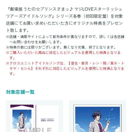
『劇場版 うたの☆プリンスさまっ♪ マジLOVEスターリッシュ
ツアーズアイドルソング』シリーズ各巻（初回限定盤）を対象
店舗にてお買い求めいただいた方にオリジナル特典をプレゼン
ト致します。
※
店舗・通販サイトによって配布条件が異なりますので、詳しくは各店舗
へお問い合わせをお願いします。
※
特典の数には限りがございます。無くなり次第、終了となります。
※
ご購入いただいた商品に対応したビジュアルを使用した特典となりま
す。
※
クロスユニットアイドルソングは、【音也・那月・レン・翔／真斗・ト
キヤ・セシル】それぞれに対応したビジュアルを使用した特典となりま
す。
対象店舗一覧