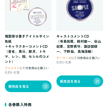
複製寄せ書きアイドルサイン
キャストコメントCD
色紙
（寺島拓篤、鈴村健一、谷山
＋キャラクターコメントCD
紀章、宮野真守、諏訪部順
（音也、真斗、那月、トキ
一、下野 紘、鳥海浩輔）
ヤ、レン、翔、セシルのコメ
ゲーマーズ
にて対象商品を購入い
ント）
ただいた方
アニメイト
にて対象商品を購入い
ただいた方
販売店を見る
販売店を見る
各巻購入特典