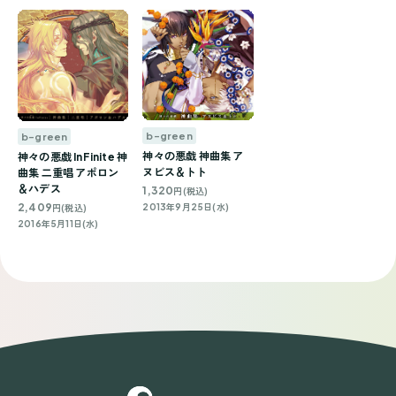
b-green
b-green
神々の悪戯 神曲集 ア
神々の悪戯 InFinite 神
ヌビス＆トト
曲集 二重唱 アポロン
＆ハデス
1,320
円(税込)
2,409
2013年9月25日(水)
円(税込)
2016年5月11日(水)