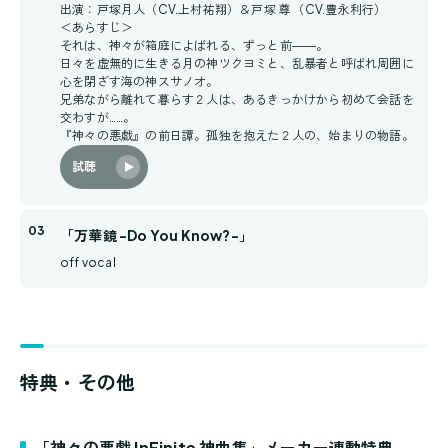
出演：戸塚月人（CV.上村祐翔）＆戸塚 尊 （CV.豊永利行）
＜あらすじ＞
それは、神々が箱庭によばれる、ずっと前――。
日々を虚無的に生きる月の神ツクヨミと、乱暴者と呼ばれ周囲に
心を閉ざす海の神スサノオ。
兄弟ながら離れて暮らす２人は、あるきっかけから初めて会話を
交わすが……。
『神々の悪戯』の前日譚。孤独を抱えた２人の、始まりの物語。
試聴
「万華鏡 -Do You Know?-」
off vocal
特典・その他
「神々の悪戯 InFinite 神曲集」メーカー連動特典