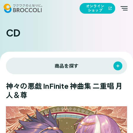
オンライン
ショップ
CD
商品を探す
神々の悪戯 InFinite 神曲集 二重唱 月
人＆尊