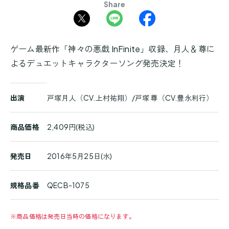
Share
ゲーム最新作「神々の悪戯 InFinite」収録、月人＆尊に
よるデュエットキャラクターソング発売決定！
商
出演
戸塚月人（CV.上村祐翔）/戸塚 尊（CV.豊永利行）
品
詳
細
商品価格
2,409円(税込)
発売日
2016年5月25日(水)
規格品番
QECB-1075
※
商品価格は発売日当時の価格になります。