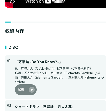
収録内容
DISC
「万華鏡 -Do You Know?-」
歌：戸塚月人（CV.上村祐翔）＆戸塚 尊 （CV.豊永利行）
作詞：香月亜哉音 / 作曲：菊田大介（Elements Garden） / 編
曲：菊田大介（Elements Garden）、藤永龍太郎（Elements G
arden）
試聴
ショートドラマ「邂逅録 月人＆尊」