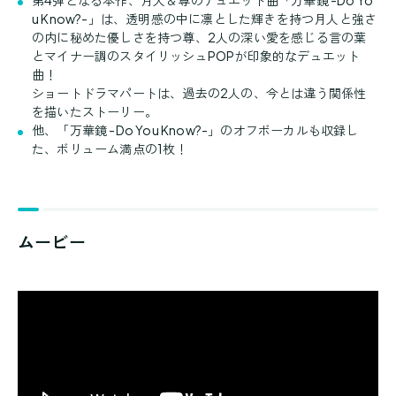
u Know?-」は、透明感の中に凛とした輝きを持つ月人と強さ
の内に秘めた優しさを持つ尊、2人の深い愛を感じる言の葉
とマイナー調のスタイリッシュPOPが印象的なデュエット
曲！
ショートドラマパートは、過去の2人の、今とは違う関係性
を描いたストーリー。
他、「万華鏡 -Do You Know?-」のオフボーカルも収録し
た、ボリューム満点の1枚！
ムービー