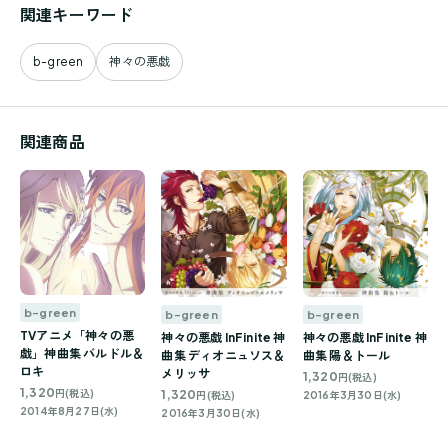
関連キーワード
b-green
神々の悪戯
関連商品
b-green
b-green
b-green
TVアニメ「神々の悪
神々の悪戯 InFinite 神
神々の悪戯 InFinite 神
戯」神曲集 バルドル＆
曲集 ディオニュソス＆
曲集 陽＆トール
ロキ
メリッサ
1,320
円(税込)
1,320
1,320
円(税込)
円(税込)
2016年3月30日(水)
2014年8月27日(水)
2016年3月30日(水)