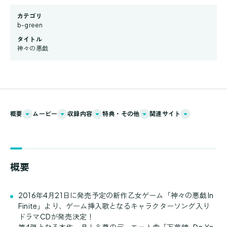
カテゴリ
b-green
タイトル
神々の悪戯
概要
ムービー
収録内容
特典・その他
関連サイト
概要
2016年4月21日に発売予定の新作乙女ゲーム「神々の悪戯 In
Finite」より、ゲーム挿入歌となるキャラクターソング入り
ドラマCDが発売決定！
第4弾となる本作、月人＆尊のデュエット曲「万華鏡 -Do Yo