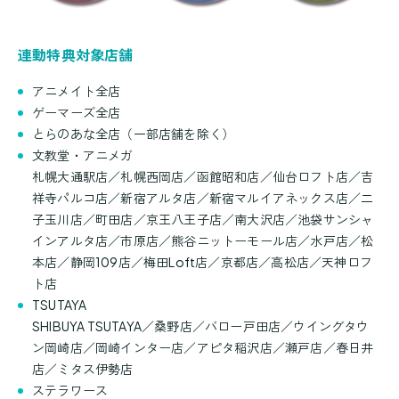
連動特典対象店舗
アニメイト全店
ゲーマーズ全店
とらのあな全店（一部店舗を除く）
文教堂・アニメガ
札幌大通駅店／札幌西岡店／函館昭和店／仙台ロフト店／吉
祥寺パルコ店／新宿アルタ店／新宿マルイアネックス店／二
子玉川店／町田店／京王八王子店／南大沢店／池袋サンシャ
インアルタ店／市原店／熊谷ニットーモール店／水戸店／松
本店／静岡109店／梅田Loft店／京都店／高松店／天神ロフ
ト店
TSUTAYA
SHIBUYA TSUTAYA／桑野店／バロー戸田店／ウイングタウ
ン岡崎店／岡崎インター店／アピタ稲沢店／瀬戸店／春日井
店／ミタス伊勢店
ステラワース