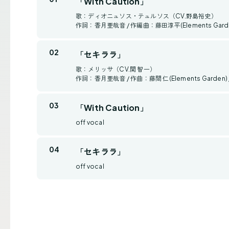
「With Caution」
歌：ディオニュソス・テュルソス（CV.野島裕史）
作詞：香月亜哉音 / 作編曲：藤田淳平(Elements Gard
「セキララ」
歌：メリッサ（CV.関 智一）
作詞：香月亜哉音 / 作曲：藤間 仁(Elements Garden) 
「With Caution」
off vocal
「セキララ」
off vocal