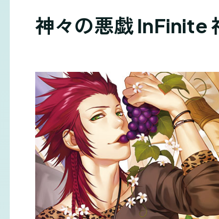
神々の悪戯 InFini