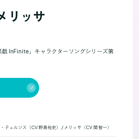
＆メリッサ
 InFinite」キャラクターソングシリーズ第
テュルソス（CV.野島裕史） / メリッサ（CV.関 智一）