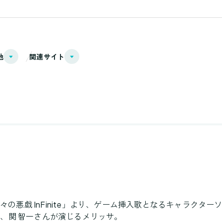
他
関連サイト
神々の悪戯 InFinite」より、ゲーム挿入歌となるキャラクタ
、関 智一さんが演じるメリッサ。