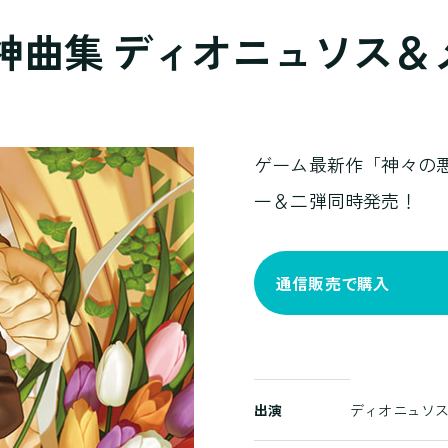
te 神曲集 ディオニュソス
ゲーム最新作「神々の悪戯
一＆二弾同時発売！
通信販売で購入
商
出演
ディオニュソス・
品