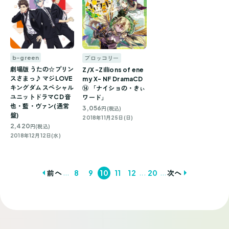
b-green
ブロッコリー
劇場版 うたの☆プリン
Z/X -Zillions of ene
スさまっ♪ マジLOVE
my X- NF DramaCD
キングダム スペシャル
⑭ 「ナイショの・きぃ
ユニットドラマCD 音
ワード」
也・藍・ヴァン(通常
3,056
円(税込)
盤)
2018年11月25日(日)
2,420
円(税込)
2018年12月12日(水)
...
...
...
前へ
8
9
10
11
12
20
次へ
投
稿
ナ