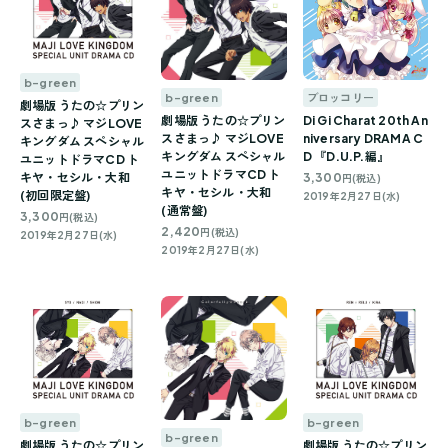
b-green
b-green
ブロッコリー
劇場版 うたの☆プリン
劇場版 うたの☆プリン
Di Gi Charat 20th An
スさまっ♪ マジLOVE
スさまっ♪ マジLOVE
niversary DRAMA C
キングダム スペシャル
キングダム スペシャル
D 『D.U.P.編』
ユニットドラマCD ト
ユニットドラマCD ト
3,300
キヤ・セシル・大和
円(税込)
キヤ・セシル・大和
(初回限定盤)
2019年2月27日(水)
(通常盤)
3,300
円(税込)
2,420
円(税込)
2019年2月27日(水)
2019年2月27日(水)
b-green
b-green
b-green
劇場版 うたの☆プリン
劇場版 うたの☆プリン