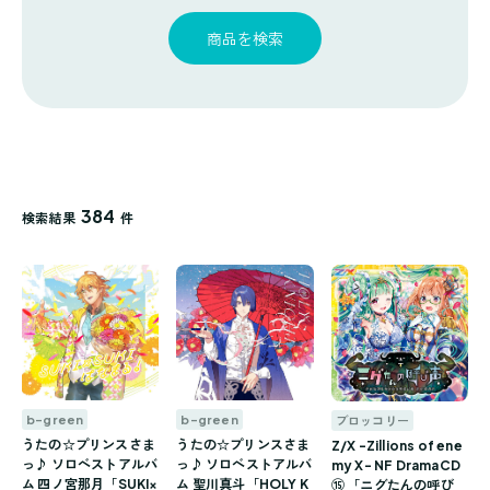
探
ゴ
覧
す
リ
商品を検索
一
覧
384
検索結果
件
b-green
b-green
ブロッコリー
うたの☆プリンスさま
うたの☆プリンスさま
Z/X -Zillions of ene
っ♪ ソロベストアルバ
っ♪ ソロベストアルバ
my X- NF DramaCD
ム 四ノ宮那月「SUKI×
ム 聖川真斗「HOLY K
⑮ 「ニグたんの呼び