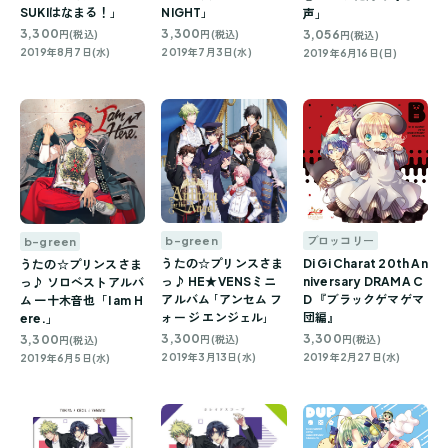
SUKIはなまる！」
NIGHT」
声」
3,300
3,300
3,056
円(税込)
円(税込)
円(税込)
2019年8月7日(水)
2019年7月3日(水)
2019年6月16日(日)
b-green
ブロッコリー
b-green
うたの☆プリンスさま
Di Gi Charat 20th An
うたの☆プリンスさま
っ♪ HE★VENSミニ
niversary DRAMA C
っ♪ ソロベストアルバ
アルバム ｢アンセム フ
D 『ブラックゲマゲマ
ム 一十木音也「I am H
ォー ジ エンジェル｣
団編』
ere.」
3,300
3,300
3,300
円(税込)
円(税込)
円(税込)
2019年3月13日(水)
2019年2月27日(水)
2019年6月5日(水)