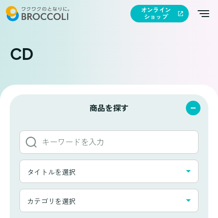
オンライン
ショップ
CD
商品を探す
キ
ー
ワ
タ
ー
タイトルを選択
イ
ド
ト
か
カ
ル
カテゴリを選択
ら
テ
一